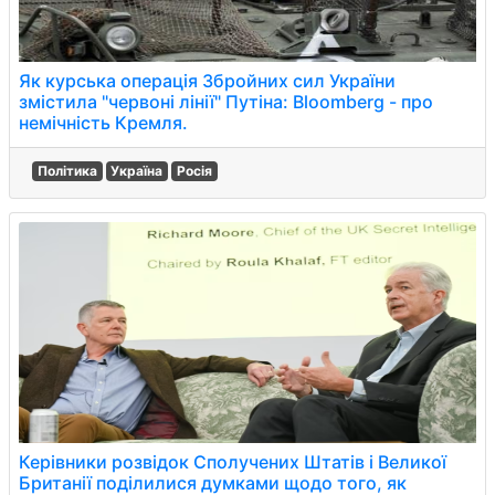
Як курська операція Збройних сил України
змістила "червоні лінії" Путіна: Bloomberg - про
немічність Кремля.
Політика
Україна
Росія
Керівники розвідок Сполучених Штатів і Великої
Британії поділилися думками щодо того, як