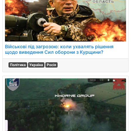
Військові під загрозою: коли ухвалять рішення
щодо виведення Сил оборони з Курщини?
Політика
Україна
Росія