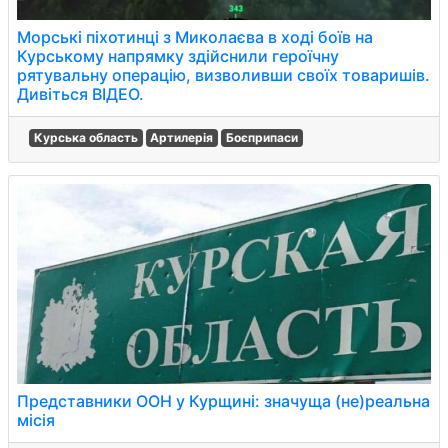
Морські піхотинці з Миколаєва в ході боїв на
Курському напрямку здійснили героїчну
рятувальну операцію, визволивши своїх товаришів.
Дивіться ВІДЕО.
Курська область
Артилерія
Боєприпаси
Представники ООН у Курщині: значуща (не)реальна
місія