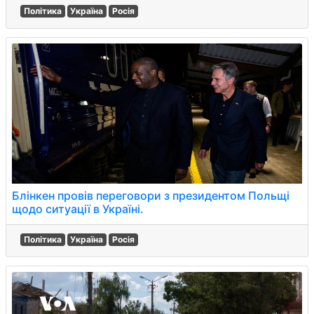
Політика
Україна
Росія
Блінкен провів переговори з президентом Польщі
щодо ситуації в Україні.
Політика
Україна
Росія