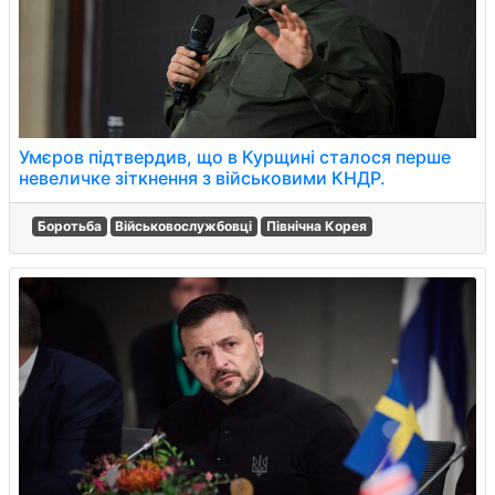
Умєров підтвердив, що в Курщині сталося перше
невеличке зіткнення з військовими КНДР.
Боротьба
Військовослужбовці
Північна Корея