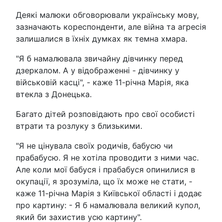
Деякі малюки обговорювали українську мову,
зазначають кореспонденти, але війна та агресія
залишалися в їхніх думках як темна хмара.
"Я б намалювала звичайну дівчинку перед
дзеркалом. А у відображенні - дівчинку у
військовій касці", - каже 11-річна Марія, яка
втекла з Донецька.
Багато дітей розповідають про свої особисті
втрати та розлуку з близькими.
"Я не цінувала своїх родичів, бабусю чи
прабабусю. Я не хотіла проводити з ними час.
Але коли мої бабуся і прабабуся опинилися в
окупації, я зрозуміла, що їх може не стати, -
каже 11-річна Марія з Київської області і додає
про картину: - Я б намалювала великий купол,
який би захистив усю картину".