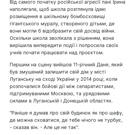
Від самого початку російської агресії пані Ірина
наполягала, щоб школа розглянула ідею
розміщення в шкільному бомбосховищі
гігантського муралу, створеного дітьми, де
вони могли б відобразити свій досвід війни.
Оскільки школа зволікала з рішенням, вона
вирішила випередити події і попросила своїх
учнів почати працювати над проєктом.
Першим на сцену вийшов 11-річний Даня, який
був змушений залишити свій дім у місті
Луганську на сході України у 2014 році, коли
розпочалися бойові дії між сепаратистами,
підтримуваними Москвою, та урядовими
силами в Луганській і Донецькій областях.
"Раніше я думав про свій будинок як про шафу,
де можна сховатися, де тебе нічого не турбує,
- сказав він. - Але це не так".