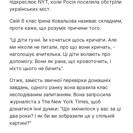
підкреслює NYT, коли Росія посилила обстріли
українських міст.
Свій 6 клас Ірина Ковальова називає складним,
проте каже, що розуміє причини того.
"Ці діти гучні. Їм хочеться щось кричати. Але
ми ніколи не питали, про що вони кричать, -
наголошує вчителька. Ці діти волають про
допомогу. Вони як рана, що кровоточить, і
ніхто цього не бачить".
Отже, замість звичної перевірки домашніх
завдань, одного ранку вона вразила клас
несподіваним запитанням. Вона запросила
журналіста з The New York Times, щоб
дізнатися їхні думки: "Що змінилося у вас за ці
два роки? І як би ви зобразили це у спільній
картині?"