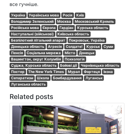
все гучніше.
Україна
Українська мова
Росія
Київ
Володимир Зеленський
Москва
Московський Кремль
Російська мова
Європа
Гардіан
Курська область
Наступальні (військові)
Київська область
Безпілотний літальний апарат
Покровськ, Україна
Донецька область
Агресія
Солдате!
Курськ
Суми
Пенсія
Соціальна мережа
Місто
Донецьк
Вашингтон, округ Колумбія
Психологія
Суджа, Курська область
Бойові дії
Чернівецька область
Постер
The New York Times
Мурал
Фортеця
Ікона
Сепаратизм
Школа
Бомбардування
Луганськ
Луганська область
Related posts