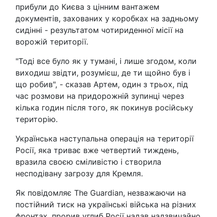
прибули до Києва з цінним вантажем
документів, захованих у коробках на задньому
сидінні - результатом чотириденної місії на
ворожій території.
"Тоді все було як у тумані, і лише згодом, коли
виходиш звідти, розумієш, де ти щойно був і
що робив", - сказав Артем, один з трьох, під
час розмови на придорожній зупинці через
кілька годин після того, як покинув російську
територію.
Українська наступальна операція на території
Росії, яка триває вже четвертий тиждень,
вразила своєю сміливістю і створила
несподівану загрозу для Кремля.
Як повідомляє The Guardian, незважаючи на
постійний тиск на українські війська на різних
фронтах, прорив углиб Росії надав надзвичайно