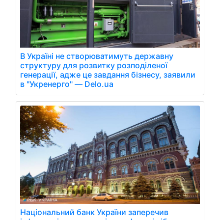
В Україні не створюватимуть державну
структуру для розвитку розподіленої
генерації, адже це завдання бізнесу, заявили
в "Укренерго" — Delo.ua
Національний банк України заперечив