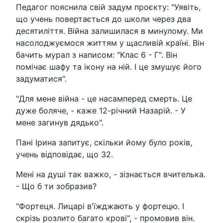
Педагог пояснила свій задум проєкту: "Уявіть,
що учень повертається до школи через два
десятиліття. Війна залишилася в минулому. Ми
насолоджуємося життям у щасливій країні. Він
бачить мурал з написом: "Клас 6 - Г". Він
помічає шафу та ікону на ній. І це змушує його
задуматися".
"Для мене війна - це насамперед смерть. Це
дуже боляче, - каже 12-річний Назарій. - У
мене загинув дядько".
Пані Ірина запитує, скільки йому було років,
учень відповідає, що 32.
Мені на душі так важко, - зізнається вчителька.
- Що б ти зобразив?
"Фортеця. Лицарі в'їжджають у фортецю. І
скрізь розлито багато крові", - промовив він.