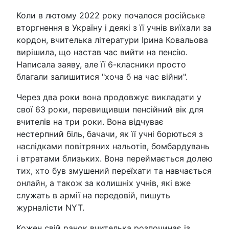
Коли в лютому 2022 року почалося російське
вторгнення в Україну і деякі з її учнів виїхали за
кордон, вчителька літератури Ірина Ковальова
вирішила, що настав час вийти на пенсію.
Написала заяву, але її 6-класники просто
благали залишитися "хоча б на час війни".
Через два роки вона продовжує викладати у
свої 63 роки, перевищивши пенсійний вік для
вчителів на три роки. Вона відчуває
нестерпний біль, бачачи, як її учні борються з
наслідками повітряних нальотів, бомбардувань
і втратами близьких. Вона переймається долею
тих, хто був змушений переїхати та навчається
онлайн, а також за колишніх учнів, які вже
служать в армії на передовій, пишуть
журналісти NYT.
Кожен свій ранок вчителька розпочинає із