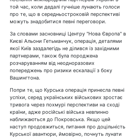
той час, коли дедалі гучніше лунають голоси
про те, що в середньостроковій перспективі
можуть знадобитися певні переговори.
За словами засновниці Центру "Нова Європа" в
Києві Альони Гетьманчук, операція, деталями
якої Київ заздалегідь не ділився із західними
партнерами, також була породжена
розчаруванням від неодноразових
попереджень про ризики ескалації з боку
Вашингтона.
Попри те, що Курська операція принесла певні
успіхи, серед українських військових зростає
тривога через похмурі перспективи на сході
країни, адже російські війська невпинно
наближаються до Покровська. Якщо цей
наступ продовжиться, питання про доцільність
Курської авантюри, ймовірно, почнуть лунати