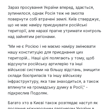
Зараз просування України вперед, здається,
зупинилося, однак Росія теж не змогла
повернути собі втрачені землі. Київ стверджує,
що не має наміру приєднувати російські
території, але наразі прагне утримати контроль
над зайнятим регіонами.
"Ми не є Росією і не маємо наміру змінювати
нашу конституцію для приєднання цих
територій... Наші цілі полягають у тому, щоб
відсунути російську артилерію та інші
військові системи на більшу відстань, знищити
склади боєприпасів та іншу військову
інфраструктуру, яка там знаходиться, а також
вплинути на громадську думку в Росії," -
підкреслив Подоляк.
Багато хто в Києві також розглядає наступ як
послання міжнародним партнерам України в