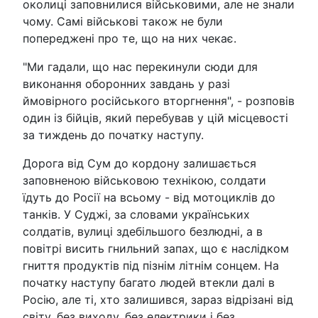
околиці заповнилися військовими, але не знали
чому. Самі військові також не були
попереджені про те, що на них чекає.
"Ми гадали, що нас перекинули сюди для
виконання оборонних завдань у разі
ймовірного російського вторгнення", - розповів
один із бійців, який перебував у цій місцевості
за тиждень до початку наступу.
Дорога від Сум до кордону залишається
заповненою військовою технікою, солдати
їдуть до Росії на всьому - від мотоциклів до
танків. У Суджі, за словами українських
солдатів, вулиці здебільшого безлюдні, а в
повітрі висить гнильний запах, що є наслідком
гниття продуктів під пізнім літнім сонцем. На
початку наступу багато людей втекли далі в
Росію, але ті, хто залишився, зараз відрізані від
світу, без виходу, без електрики і без