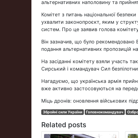
альтернативних наполовину та прийнят
Комітет з питань національної безпеки
ухвалити законопроєкт, яким у структ
систем. Про це заявив голова комітет
Він зазначив, що було рекомендовано 
подання альтернативних пропозицій на
На засіданні комітету взяли участь т
Сирський і командувач Сил безпілотн
Нагадуємо, що українська армія прийня
вже активно застосовуються на передо
Міць дронів: оновлення військових підр
Збройні сили України
Головнокомандувач
Озбр
Related posts