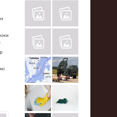
их
роки
.
др
які