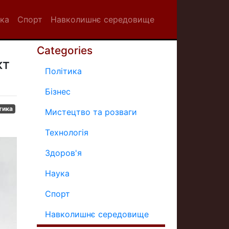
ка
Спорт
Навколишнє середовище
Categories
кт
Політика
Бізнес
тика
Мистецтво та розваги
Технологія
Здоров'я
Наука
Спорт
Навколишнє середовище