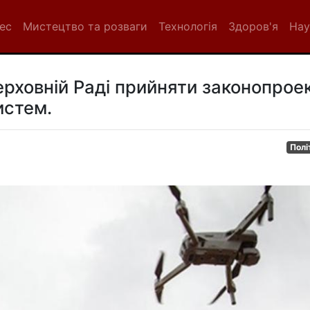
нес
Мистецтво та розваги
Технологія
Здоров'я
Нау
ерховній Раді прийняти законопрое
истем.
Полі