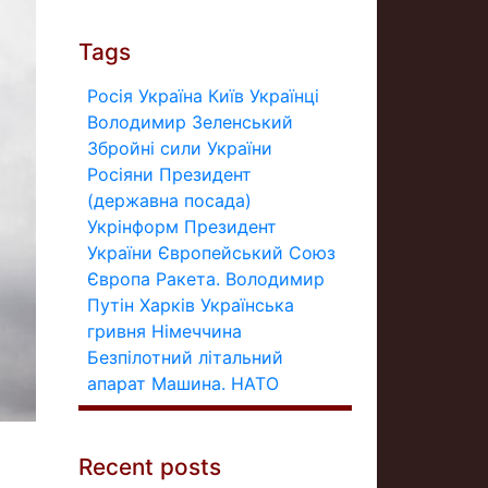
Tags
Росія
Україна
Київ
Українці
Володимир Зеленський
Збройні сили України
Росіяни
Президент
(державна посада)
Укрінформ
Президент
України
Європейський Союз
Європа
Ракета.
Володимир
Путін
Харків
Українська
гривня
Німеччина
Безпілотний літальний
апарат
Машина.
НАТО
Recent posts