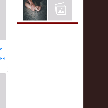
що
їни