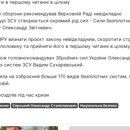
и в першому читанні в цілому
 і оборони рекомендував Верховній Раді невідкладно
урі ЗСУ створюється окремий рід сил - Сили безпілотн
у Олександр Звітневич.
ВРУ визнати проєкт закону невідкладним, скоротити ст
половину та прийняти його в першому читанні в цілому
акож головнокомандувач Збройних сил України Олексан
их систем ЗСУ Вадим Сухаревський.
ла на озброєння більше 170 видів безпілотних систем, 
вій.
озділів під час кризи
оєння
Сирський Олександр Станіславович
Національна безпека