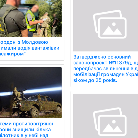
кордоні з Молдовою
римали водія вантажівки
пасажиром"
Затверджено основний
законопроєкт №11379д, 
передбачає звільнення від
мобілізації громадян Укра
віком до 25 років.
теми протиповітряної
рони знищили кілька
ілотників у небі над