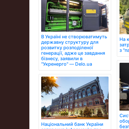
В Україні не створюватимуть
На 
державну структуру для
зат
розвитку розподіленої
з "
генерації, адже це завдання
бізнесу, заявили в
"Укренерго" — Delo.ua
Сис
обо
Національний банк України
безп