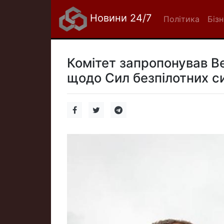
Новини 24/7
Політика
Біз
Комітет запропонував В
щодо Сил безпілотних с