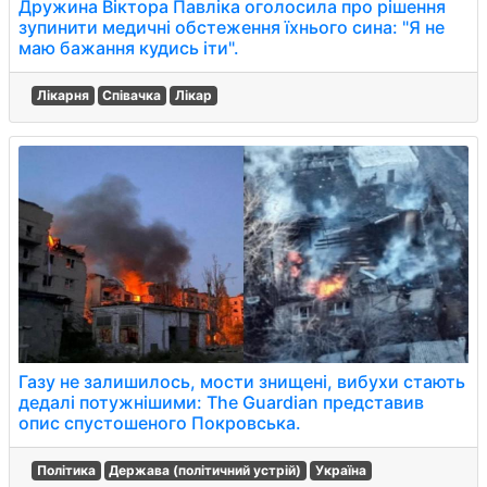
Дружина Віктора Павліка оголосила про рішення
зупинити медичні обстеження їхнього сина: "Я не
маю бажання кудись іти".
Лікарня
Співачка
Лікар
Газу не залишилось, мости знищені, вибухи стають
дедалі потужнішими: The Guardian представив
опис спустошеного Покровська.
Політика
Держава (політичний устрій)
Україна