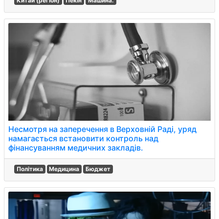
Китай (регіон)
Пекін
Машина.
Несмотря на заперечення в Верховній Раді, уряд
намагається встановити контроль над
фінансуванням медичних закладів.
Політика
Медицина
Бюджет