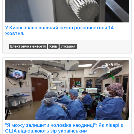
У Києві опалювальний сезон розпочнеться 14
жовтня.
Електрична енергія
Київ
Лікарня
"Я можу залишити чоловіка наодинці": Як лікарі з
США відновлюють зір українським