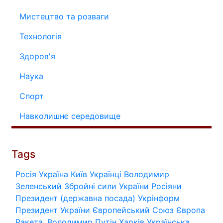
Мистецтво та розваги
Технологія
Здоров'я
Наука
Спорт
Навколишнє середовище
Tags
Росія
Україна
Київ
Українці
Володимир
Зеленський
Збройні сили України
Росіяни
Президент (державна посада)
Укрінформ
Президент України
Європейський Союз
Європа
Ракета.
Володимир Путін
Харків
Українська