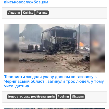
військовослужбовцям
Лікарня
Клініка
Рогівка
Терористи завдали удару дроном по газовозу в
Чернігівській області: загинули троє людей, у тому
числі дитина.
Імператорська російська армія
Росіяни
Лікарня