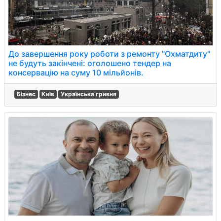
До завершення року роботи з ремонту "Охматдиту"
не будуть закінчені: оголошено тендер на
консервацію на суму 10 мільйонів.
Бізнес
Київ
Українська гривня