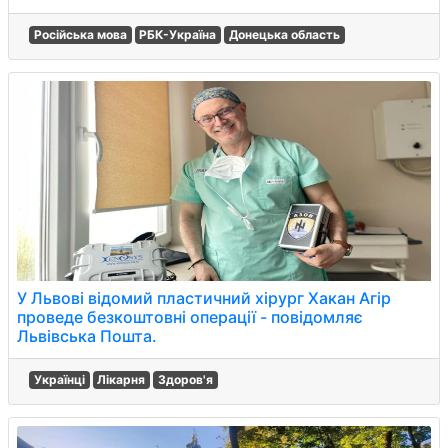
Російська мова
РБК-Україна
Донецька область
У Львові відомий пластичний хірург Хакан Агір
проведе безкоштовні операції - повідомляє
Львівська Пошта.
Українці
Лікарня
Здоров'я