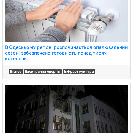
В Одеському регіоні розпочинається опалювальний
сезон: забезпечено готовність понад тисячі
котелень.
Бізнес
Електрична енергія
Інфраструктура