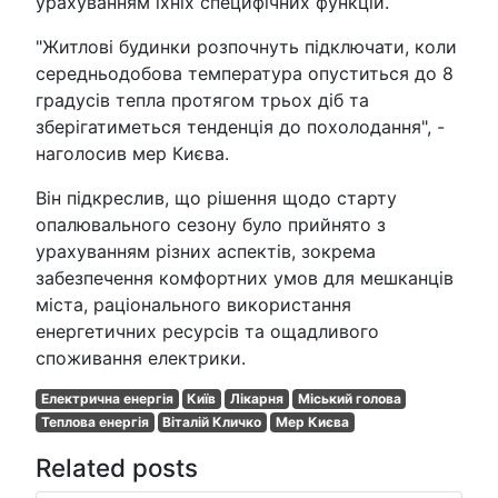
урахуванням їхніх специфічних функцій.
"Житлові будинки розпочнуть підключати, коли
середньодобова температура опуститься до 8
градусів тепла протягом трьох діб та
зберігатиметься тенденція до похолодання", -
наголосив мер Києва.
Він підкреслив, що рішення щодо старту
опалювального сезону було прийнято з
урахуванням різних аспектів, зокрема
забезпечення комфортних умов для мешканців
міста, раціонального використання
енергетичних ресурсів та ощадливого
споживання електрики.
Електрична енергія
Київ
Лікарня
Міський голова
Теплова енергія
Віталій Кличко
Мер Києва
Related posts