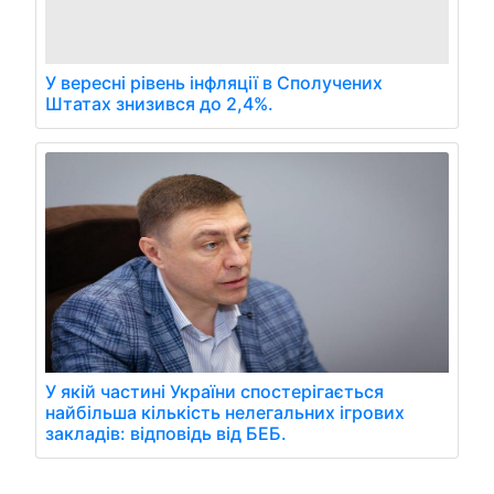
У вересні рівень інфляції в Сполучених
Штатах знизився до 2,4%.
У якій частині України спостерігається
найбільша кількість нелегальних ігрових
закладів: відповідь від БЕБ.