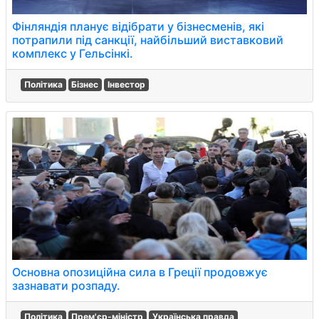
Фінляндія планує відібрати у бізнесменів, які
потрапили під санкції, найбільший виставковий
комплекс у Гельсінкі.
Політика
Бізнес
Інвестор
Основна опозиційна сила в Греції продовжує
зазнавати розпаду.
Політика
Прем'єр-міністр
Українська правда