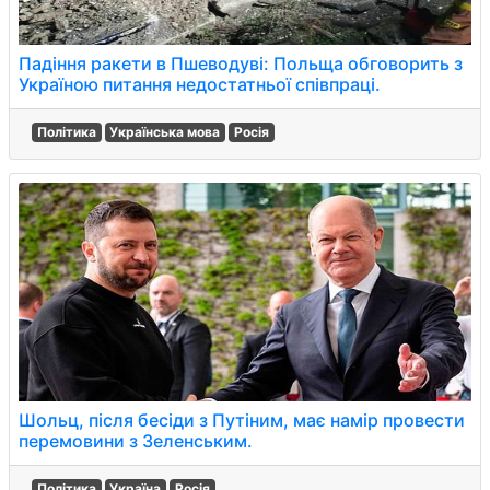
Падіння ракети в Пшеводуві: Польща обговорить з
Україною питання недостатньої співпраці.
Політика
Українська мова
Росія
Шольц, після бесіди з Путіним, має намір провести
перемовини з Зеленським.
Політика
Україна
Росія