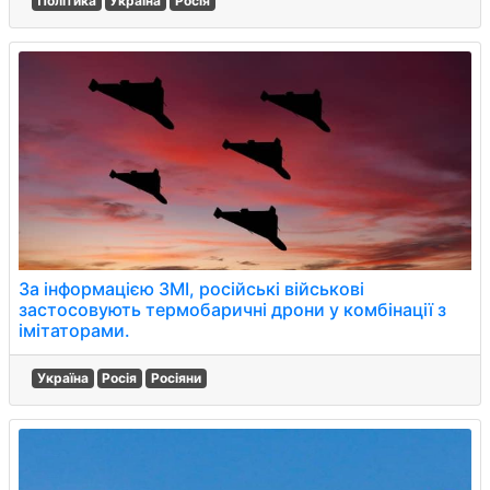
Політика
Україна
Росія
За інформацією ЗМІ, російські військові
застосовують термобаричні дрони у комбінації з
імітаторами.
Україна
Росія
Росіяни