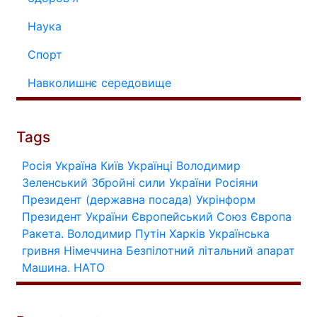
Наука
Спорт
Навколишнє середовище
Tags
Росія
Україна
Київ
Українці
Володимир
Зеленський
Збройні сили України
Росіяни
Президент (державна посада)
Укрінформ
Президент України
Європейський Союз
Європа
Ракета.
Володимир Путін
Харків
Українська
гривня
Німеччина
Безпілотний літальний апарат
Машина.
НАТО