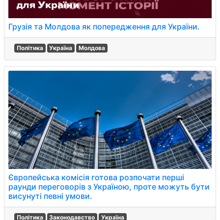
Грузія та Молдова як попередження для України.
Політика
Україна
Молдова
Європейська комісія готова розпочати перші
раунди переговорів з Україною, проте можуть бути
висунуті певні умови.
Політика
Законодавство
Україна