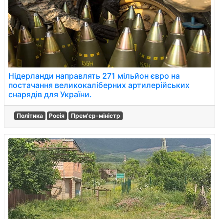
Нідерланди направлять 271 мільйон євро на
постачання великокаліберних артилерійських
снарядів для України.
Політика
Росія
Прем'єр-міністр