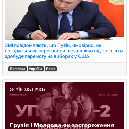
ЗМІ повідомляють, що Путін, ймовірно, не
погодиться на переговори, незалежно від того, хто
здобуде перемогу на виборах у США.
Політика
Україна
Росія