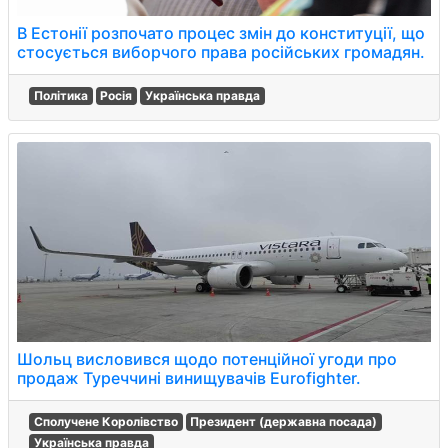
В Естонії розпочато процес змін до конституції, що
стосується виборчого права російських громадян.
Політика
Росія
Українська правда
Шольц висловився щодо потенційної угоди про
продаж Туреччині винищувачів Eurofighter.
Сполучене Королівство
Президент (державна посада)
Українська правда