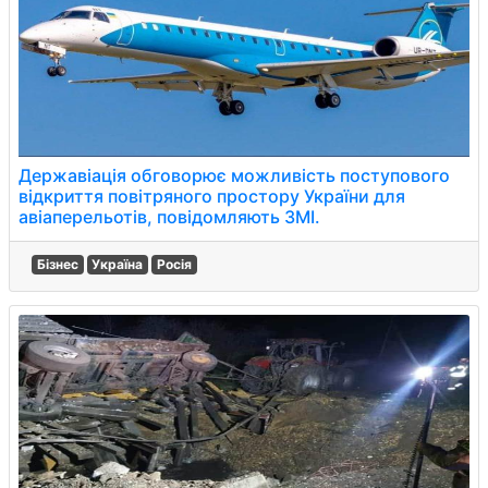
Державіація обговорює можливість поступового
відкриття повітряного простору України для
авіаперельотів, повідомляють ЗМІ.
Бізнес
Україна
Росія