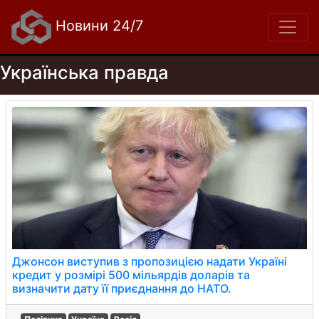
Новини 24/7
Українська правда
Джонсон виступив з пропозицією надати Україні
кредит у розмірі 500 мільярдів доларів та
визначити дату її приєднання до НАТО.