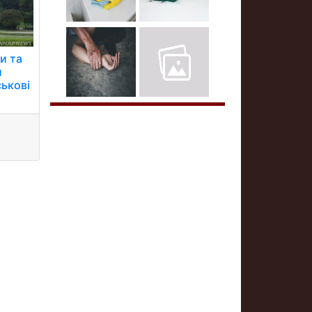
и та
и
ськові