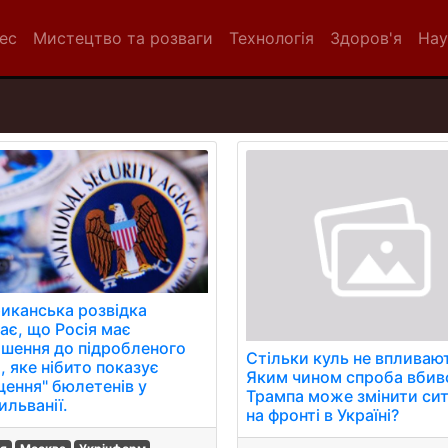
нес
Мистецтво та розваги
Технологія
Здоров'я
Нау
иканська розвідка
ає, що Росія має
ошення до підробленого
Стільки куль не впливаю
, яке нібито показує
Яким чином спроба вбив
щення" бюлетенів у
Трампа може змінити си
ильванії.
на фронті в Україні?