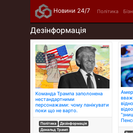
Новини 24/7
Політика
Біз
Дезінформація
Амер
Команда Трампа заполонена
вваж
нестандартними
відн
персонажами: чому панікувати
відео
поки що не варто.
"зни
Пенс
Політика
Дезінформація
Дональд Трамп