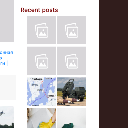
Recent posts
онная
ых
ги |