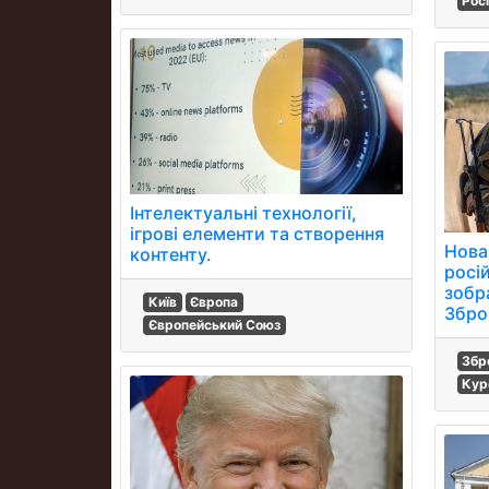
Рос
Інтелектуальні технології,
ігрові елементи та створення
Нова
контенту.
росі
зобр
Київ
Європа
Збро
Європейський Союз
Збр
Кур