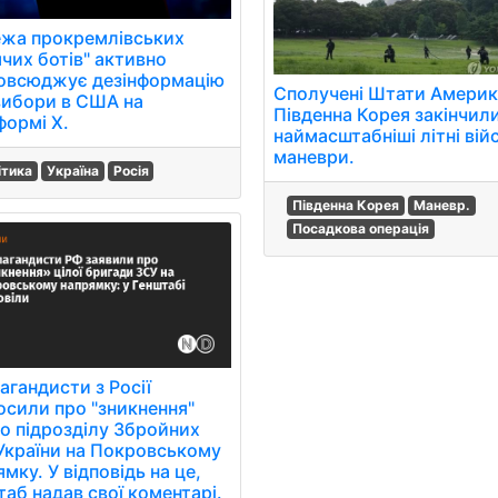
жа прокремлівських
ячих ботів" активно
овсюджує дезінформацію
Сполучені Штати Америк
вибори в США на
Південна Корея закінчил
формі Х.
наймасштабніші літні вій
маневри.
ітика
Україна
Росія
Південна Корея
Маневр.
Посадкова операція
агандисти з Росії
осили про "зникнення"
го підрозділу Збройних
України на Покровському
мку. У відповідь на це,
таб надав свої коментарі.