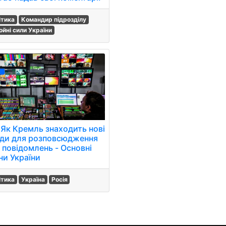
ітика
Командир підрозділу
ойні сили України
 Як Кремль знаходить нові
ди для розповсюдження
 повідомлень - Основні
ни України
ітика
Україна
Росія