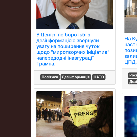
У Центрі по боротьбі з
На К
дезінформацією звернули
част
увагу на поширення чуток
позиц
щодо "миротворчих ініціатив"
зали
напередодні інавгурації
ЦПД.
Трампа.
Рос
Політика
Дезінформація
НАТО
Дез