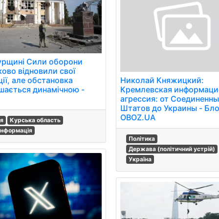
урщині Сили оборони
ково відновили свої
ії, але обстановка
Николай Княжицкий:
шається динамічною -
Кремлевская информаци
агрессия: от Соединенн
Штатов до Украины - Бло
OBOZ.UA
ія
Курська область
інформація
Політика
Держава (політичний устрій)
Україна