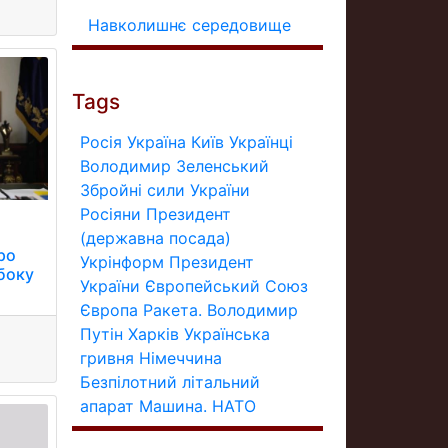
Навколишнє середовище
Tags
Росія
Україна
Київ
Українці
Володимир Зеленський
Збройні сили України
Росіяни
Президент
(державна посада)
ро
Укрінформ
Президент
 боку
України
Європейський Союз
Європа
Ракета.
Володимир
Путін
Харків
Українська
гривня
Німеччина
Безпілотний літальний
апарат
Машина.
НАТО