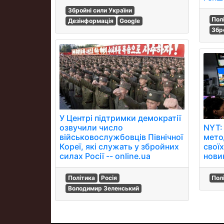
Збройні сили України
Пол
Дезінформація
Google
Збр
У Центрі підтримки демократії
NYT:
озвучили число
мето
військовослужбовців Північної
своїх
Кореї, які служать у збройних
нови
силах Росії -- online.ua
Пол
Політика
Росія
Володимир Зеленський