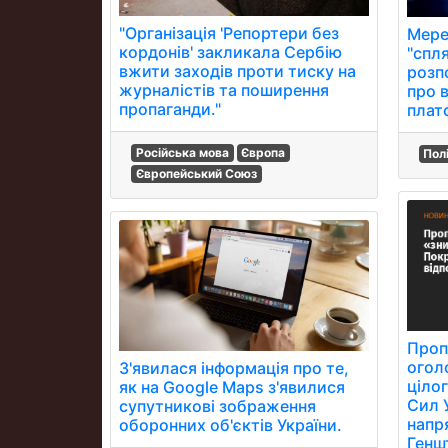
"Організація 'Репортери без
Мере
кордонів' закликала Сербію
"спл
вжити заходів проти тиску на
розп
журналістів та поширення
про 
пропаганди."
плат
Російська мова
Європа
Пол
Європейський Союз
Проп
огол
З'явилася інформація про те,
ціло
як на Google Maps з'явилися
Сил 
супутникові зображення
напря
оборонних об'єктів України.
Генш