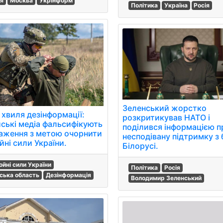
ія
Москва
Укрінформ
Політика
Україна
Росія
Зеленський жорстко
 хвиля дезінформації:
розкритикував НАТО і
йські медіа фальсифікують
поділився інформацією п
аження з метою очорнити
несподівану підтримку з
йні сили України.
Білорусі.
ойні сили України
Політика
Росія
ська область
Дезінформація
Володимир Зеленський