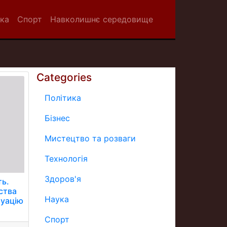
ка
Спорт
Навколишнє середовище
Categories
Політика
Бізнес
Мистецтво та розваги
Технологія
Здоров'я
ть.
ства
Наука
туацію
Спорт