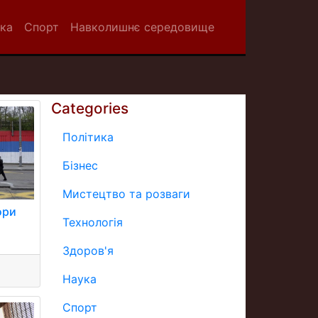
ка
Спорт
Навколишнє середовище
Categories
Політика
Бізнес
Мистецтво та розваги
ори
Технологія
Здоров'я
Наука
Спорт