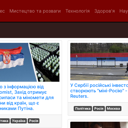
нес
Мистецтво та розваги
Технологія
Здоров'я
Нау
У Сербії російські інвест
о з інформацією від
створюють "міні-Росію" -
omist, Захід отримує
Reuters.
рипаси та міномети для
ни від країн, що є
никами Путіна.
Політика
Росія
Москва
ітика
Україна
Росія