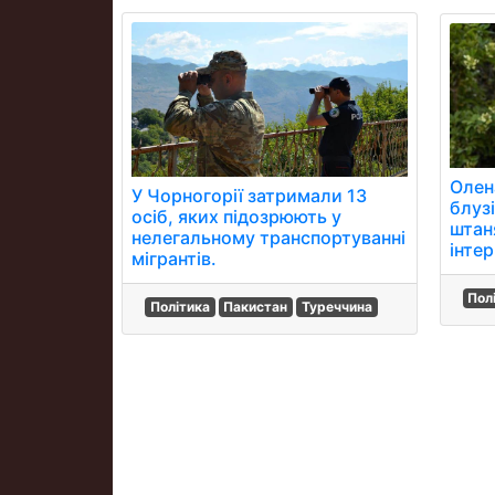
Олен
У Чорногорії затримали 13
блуз
осіб, яких підозрюють у
штан
нелегальному транспортуванні
інтер
мігрантів.
Пол
Політика
Пакистан
Туреччина