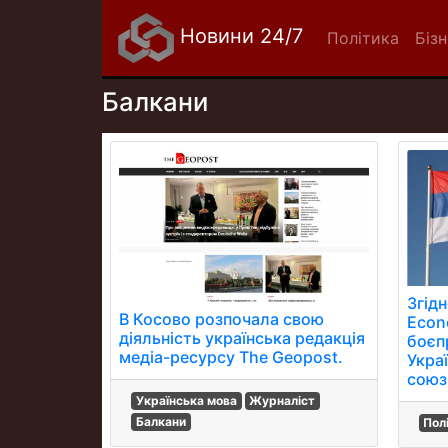
Новини 24/7
Політика
Біз
Балкани
Згідн
В Косово розпочала свою
Econ
діяльність українська редакція
боєп
медіа-ресурсу The Geopost.
Украї
союз
Українська мова
Журналіст
Балкани
Пол