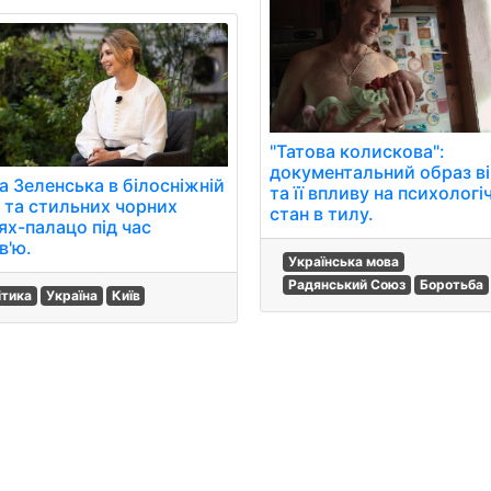
"Татова колискова":
документальний образ в
а Зеленська в білосніжній
та її впливу на психологі
і та стильних чорних
стан в тилу.
ях-палацо під час
в'ю.
Українська мова
Радянський Союз
Боротьба
ітика
Україна
Київ