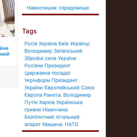
Навколишнє середовище
Tags
Росія
Україна
Київ
Українці
ійни
Володимир Зеленський
чний
Збройні сили України
Росіяни
Президент
(державна посада)
Укрінформ
Президент
України
Європейський Союз
Європа
Ракета.
Володимир
Путін
Харків
Українська
гривня
Німеччина
Безпілотний літальний
апарат
Машина.
НАТО