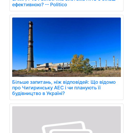
ефективною? -- Politico
Більше запитань, ніж відповідей: Що відомо
про Чигиринську АЕС і чи планують її
будівництво в Україні?