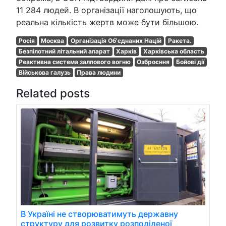
11 284 людей. В організації наголошують, що
реальна кількість жертв може бути більшою.
Росія
Москва
Організація Об'єднаних Націй
Ракета.
Безпілотний літальний апарат
Харків
Харківська область
Реактивна система залпового вогню
Озброєння
Бойові дії
Військова галузь
Права людини
Related posts
В Україні не створюватимуть державну
структуру для розвитку розподіленої