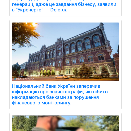
генерації, адже це завдання бізнесу, заявили
в "Укренерго" — Delo.ua
Національний банк України заперечив
інформацію про значні штрафи, які нібито
накладаються банками за порушення
фінансового моніторингу.