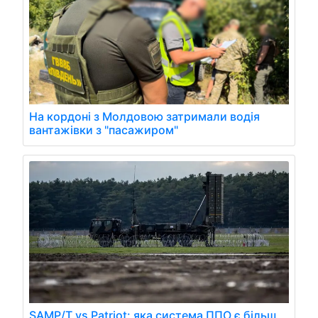
На кордоні з Молдовою затримали водія
вантажівки з "пасажиром"
SAMP/T vs Patriot: яка система ППО є більш