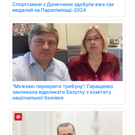
Спортсмени з Донеччини здобули вже сім
медалей на Паралімпіаді-2024.
"Можемо перекрити трибуну": Геращенко
закликала відкликати Безуглу з комітету
національної безпеки