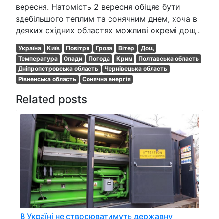
вересня. Натомість 2 вересня обіцяє бути
здебільшого теплим та сонячним днем, хоча в
деяких східних областях можливі окремі дощі.
Україна
Київ
Повітря
Гроза
Вітер
Дощ
Температура
Опади
Погода
Крим
Полтавська область
Дніпропетровська область
Чернівецька область
Рівненська область
Сонячна енергія
Related posts
В Україні не створюватимуть державну