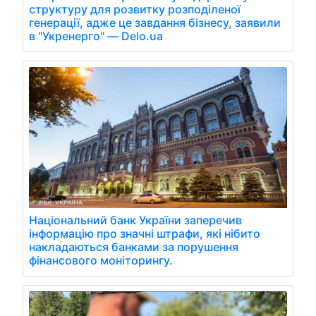
структуру для розвитку розподіленої
генерації, адже це завдання бізнесу, заявили
в "Укренерго" — Delo.ua
Національний банк України заперечив
інформацію про значні штрафи, які нібито
накладаються банками за порушення
фінансового моніторингу.