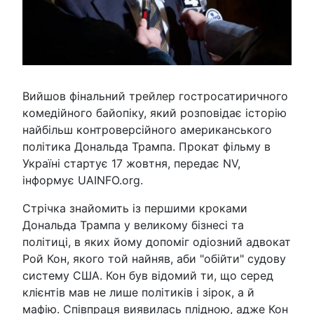
Вийшов фінальний трейлер гостросатиричного
комедійного байопіку, який розповідає історію
найбільш контроверсійного американського
політика Дональда Трампа. Прокат фільму в
Україні стартує 17 жовтня, передає NV,
інформує UAINFO.org.
Стрічка знайомить із першими кроками
Дональда Трампа у великому бізнесі та
політиці, в яких йому допоміг одіозний адвокат
Рой Кон, якого той найняв, аби "обійти" судову
систему США. Кон був відомий ти, що серед
клієнтів мав не лише політиків і зірок, а й
мафію. Співпраця виявилась плідною, адже Кон