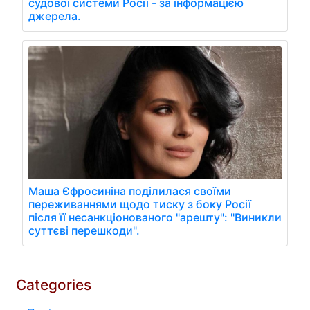
судової системи Росії - за інформацією
джерела.
Маша Єфросиніна поділилася своїми
переживаннями щодо тиску з боку Росії
після її несанкціонованого "арешту": "Виникли
суттєві перешкоди".
Categories