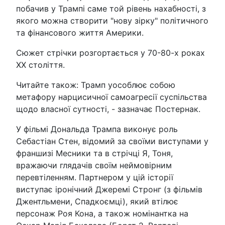
побачив у Трампі саме той рівень нахабності, з
якого можна створити "нову зірку" політичного
та фінансового життя Америки.
Сюжет стрічки розгортається у 70-80-х роках
XX століття.
Читайте також: Трамп уособлює собою
метафору нарцисичної самоагресії суспільства
щодо власної сутності, - зазначає Постернак.
У фільмі Дональда Трампа виконує роль
Себастіан Стен, відомий за своїми виступами у
франшизі Месники та в стрічці Я, Тоня,
вражаючи глядачів своїм неймовірним
перевтіленням. Партнером у цій історії
виступає іронічний Джеремі Стронг (з фільмів
Джентльмени, Спадкоємці), який втілює
персонаж Роя Кона, а також номінантка на