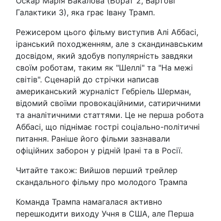
Оскар Марія Бакалова (Борат 2, Вартові
Галактики 3), яка грає Івану Трамп.
Режисером цього фільму виступив Алі Аббасі,
іранський походженням, але з скандинавським
досвідом, який здобув популярність завдяки
своїм роботам, таким як "Шеллі" та "На межі
світів". Сценарій до стрічки написав
американський журналіст Гебріель Шерман,
відомий своїми провокаційними, сатиричними
та аналітичними статтями. Це не перша робота
Аббасі, що піднімає гострі соціально-політичні
питання. Раніше його фільми зазнавали
офіційних заборон у рідній Ірані та в Росії.
Читайте також: Вийшов перший трейлер
скандального фільму про молодого Трампа
Команда Трампа намагалася активно
перешкодити виходу Учня в США, але Перша