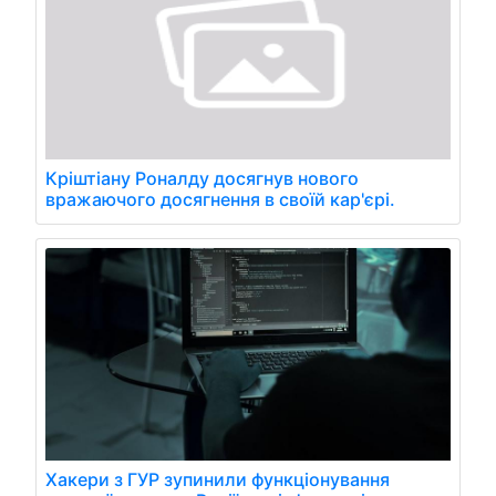
Кріштіану Роналду досягнув нового
вражаючого досягнення в своїй кар'єрі.
Хакери з ГУР зупинили функціонування