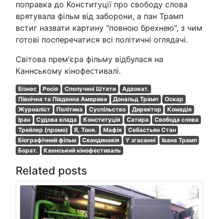
поправка до Конституції про свободу слова
врятувала фільм від заборони, а пан Трамп
встиг назвати картину "повною брехнею", з чим
готові посперечатися всі політичні оглядачі.
Світова прем'єра фільму відбулася на
Каннському кінофестивалі.
Бізнес
Росія
Сполучені Штати
Адвокат.
Північна та Південна Америка
Дональд Трамп
Оскар
Журналіст
Політика
Суспільство
Директор
Комедія
Іран
Судова влада
Конституція
Сатира
Свобода слова
Трейлер (промо)
Я, Тоня.
Мафія
Себастьян Стан
Біографічний фільм
Скандинавія
У згасанні
Івана Трамп
Борат.
Каннський кінофестиваль
Related posts