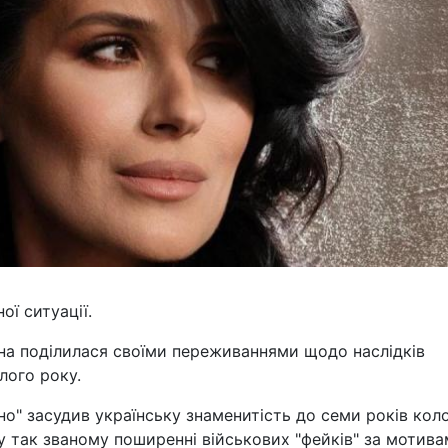
ї ситуації.
на поділилася своїми переживаннями щодо наслідків
лого року.
о" засудив українську знаменитість до семи років колон
 так званому поширенні військових "фейків" за мотив