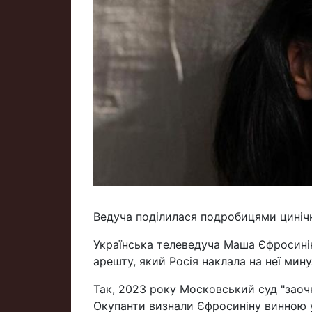
Ведуча поділилася подробицями цинічно
Українська телеведуча Маша Єфросині
арешту, який Росія наклала на неї мину
Так, 2023 року Московський суд "заочн
Окупанти визнали Єфросиніну винною у