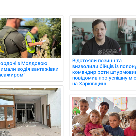
Відстояли позиції та
кордоні з Молдовою
визволили бійців із полон
римали водія вантажівки
командир роти штурмови
пасажиром"
повідомив про успішну мі
на Харківщині.