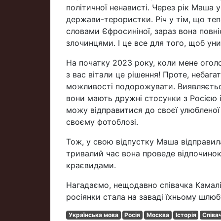
політичної ненависті. Через рік Маша 
держави-терористки. Річ у тім, що теп
словами Єфросиніної, зараз вона повні
злочинцями. І це все для того, щоб ун
На початку 2023 року, коли мене оголо
з вас вітали це рішення! Проте, небаг
можливості подорожувати. Виявляється,
вони мають дружні стосунки з Росією і
можу відправитися до своєї улюбленої Г
своєму фотоблозі.
Тож, у свою відпустку Маша відправилас
тривалий час вона проведе відпочинок
краєвидами.
Нагадаємо, нещодавно співачка Камал
росіянки стала на заваді їхньому шлюб
Українська мова
Росія
Москва
Історія
Співа