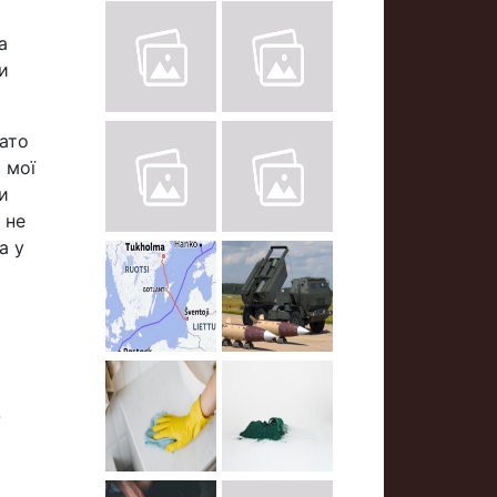
а
и
гато
 мої
и
 не
а у
а
-