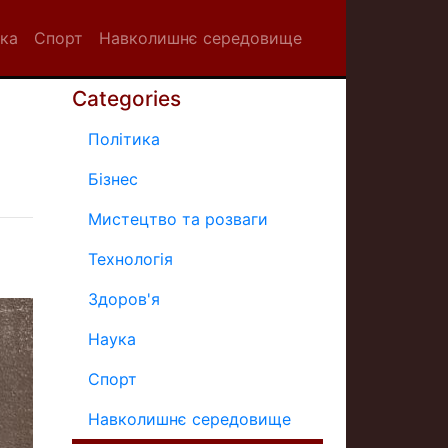
ка
Спорт
Навколишнє середовище
Categories
Політика
Бізнес
Мистецтво та розваги
Технологія
Здоров'я
Наука
Спорт
Навколишнє середовище