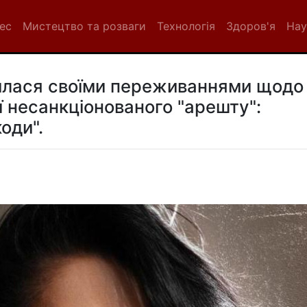
нес
Мистецтво та розваги
Технологія
Здоров'я
Нау
илася своїми переживаннями щодо
 її несанкціонованого "арешту":
оди".