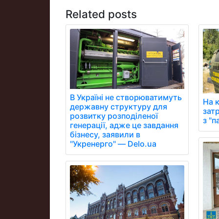
Related posts
В Україні не створюватимуть
На 
державну структуру для
зат
розвитку розподіленої
з "
генерації, адже це завдання
бізнесу, заявили в
"Укренерго" — Delo.ua