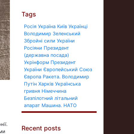
Tags
Росія
Україна
Київ
Українці
Володимир Зеленський
Збройні сили України
Росіяни
Президент
(державна посада)
Укрінформ
Президент
України
Європейський Союз
Європа
Ракета.
Володимир
Путін
Харків
Українська
гривня
Німеччина
Безпілотний літальний
апарат
Машина.
НАТО
ії.
Recent posts
ами