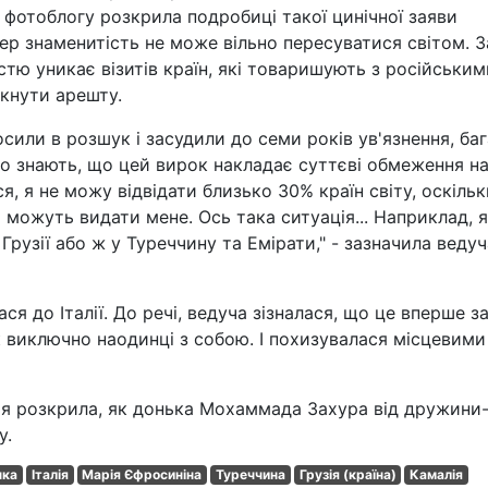
у фотоблогу розкрила подробиці такої цинічної заяви
ер знаменитість не може вільно пересуватися світом. З
стю уникає візитів країн, які товаришують з російським
икнути арешту.
сили в розшук і засудили до семи років ув'язнення, ба
ато знають, що цей вирок накладає суттєві обмеження на
 я не можу відвідати близько 30% країн світу, оскільк
 можуть видати мене. Ось така ситуація... Наприклад, я
рузії або ж у Туреччину та Емірати," - зазначила ведуч
я до Італії. До речі, ведуча зізналася, що це вперше з
 виключно наодинці з собою. І похизувалася місцевими
ія розкрила, як донька Мохаммада Захура від дружини
у.
чка
Італія
Марія Єфросиніна
Туреччина
Грузія (країна)
Камалія