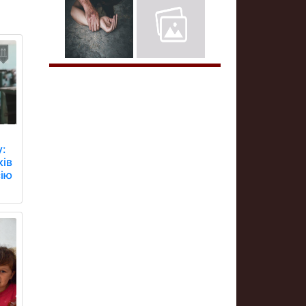
у:
ків
сію