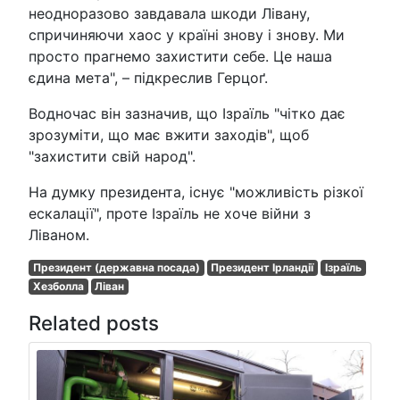
неодноразово завдавала шкоди Лівану,
спричиняючи хаос у країні знову і знову. Ми
просто прагнемо захистити себе. Це наша
єдина мета", – підкреслив Герцоґ.
Водночас він зазначив, що Ізраїль "чітко дає
зрозуміти, що має вжити заходів", щоб
"захистити свій народ".
На думку президента, існує "можливість різкої
ескалації", проте Ізраїль не хоче війни з
Ліваном.
Президент (державна посада)
Президент Ірландії
Ізраїль
Хезболла
Ліван
Related posts