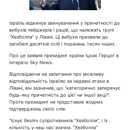
Ізраїль відкинув звинувачення у причетності до
вибухів пейджерів і рацій, що належать групі
"Хезболла" у Лівані. Ці вибухи призвели до
загибелі десятків осіб і поранень тисяч інших.
Про це заявив президент країни Іцхак Герцоґ в
інтервʼю Sky News.
Відповідаючи на запитання про можливу
відповідальність Ізраїлю за недавні атаки в
Лівані, він зазначив, що "категорично заперечує
будь-яку причетність до цієї чи іншої акції".
Проте президент не представив жодних
підтверджень своїх слів.
"Існує безліч супротивників "Хезболли", і їх
кількість у наш час значна. "Хезболла"