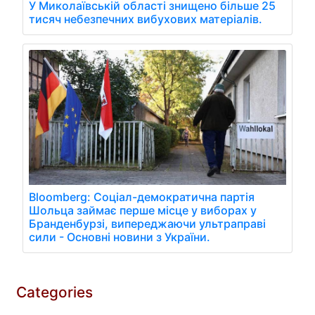
У Миколаївській області знищено більше 25
тисяч небезпечних вибухових матеріалів.
Bloomberg: Соціал-демократична партія
Шольца займає перше місце у виборах у
Бранденбурзі, випереджаючи ультраправі
сили - Основні новини з України.
Categories