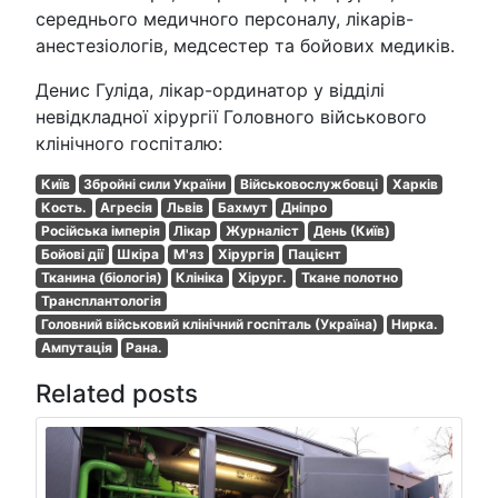
середнього медичного персоналу, лікарів-
анестезіологів, медсестер та бойових медиків.
Денис Гуліда, лікар-ординатор у відділі
невідкладної хірургії Головного військового
клінічного госпіталю:
Київ
Збройні сили України
Військовослужбовці
Харків
Кость.
Агресія
Львів
Бахмут
Дніпро
Російська імперія
Лікар
Журналіст
День (Київ)
Бойові дії
Шкіра
М'яз
Хірургія
Пацієнт
Тканина (біологія)
Клініка
Хірург.
Ткане полотно
Трансплантологія
Головний військовий клінічний госпіталь (Україна)
Нирка.
Ампутація
Рана.
Related posts