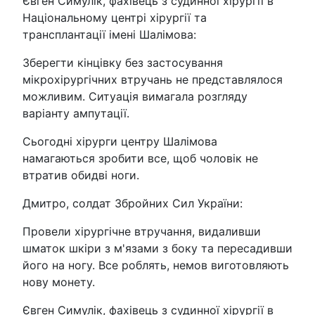
Євген Симулік, фахівець з судинної хірургії в
Національному центрі хірургії та
трансплантації імені Шалімова:
Зберегти кінцівку без застосування
мікрохірургічних втручань не представлялося
можливим. Ситуація вимагала розгляду
варіанту ампутації.
Сьогодні хірурги центру Шалімова
намагаються зробити все, щоб чоловік не
втратив обидві ноги.
Дмитро, солдат Збройних Сил України:
Провели хірургічне втручання, видаливши
шматок шкіри з м'язами з боку та пересадивши
його на ногу. Все роблять, немов виготовляють
нову монету.
Євген Симулік, фахівець з судинної хірургії в