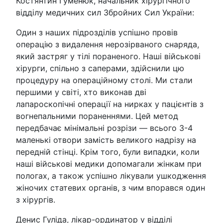
Костянтин Гуменюк, начальник хірургічного
відділу медичних сил Збройних Сил України:
Один з наших підрозділів успішно провів
операцію з видалення нерозірваного снаряда,
який застряг у тілі пораненого. Наші військові
хірурги, спільно з саперами, здійснили цю
процедуру на операційному столі. Ми стали
першими у світі, хто виконав дві
лапароскопічні операції на нирках у пацієнтів з
вогнепальними пораненнями. Цей метод
передбачає мінімальні розрізи — всього 3-4
маленькі отвори замість великого надрізу на
передній стінці. Крім того, були випадки, коли
наші військові медики допомагали жінкам при
пологах, а також успішно лікували ушкодження
жіночих статевих органів, з чим впорався один
з хірургів.
Денис Гуліда, лікар-ординатор у відділі