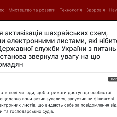
нес
Мистецтво та розваги
Технологія
Здоров'я
Нау
ся активізація шахрайських схем,
ми електронними листами, які нібит
Державної служби України з питань
Установа звернула увагу на цю
ромадян
Полі
ують нові методи, щоб отримати доступ до особистої
ещодавно вони активізувалися, запустивши фішингові
ектронних листів, що видають себе за повідомлення від
ни та господарських судів.