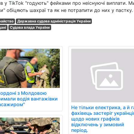
в у TikTok "годують" фейками про неіснуючі виплати. М
и" обіцяють шахраї та як не потрапити до них у пастку.
айство
Державна судова адміністрація України
дані
Судова влада України
кордоні з Молдовою
римали водія вантажівки
пасажиром"
Не тільки електрика, а й г
фахівець застеріг українці
щодо нових графіків
відключень у зимовий
період.