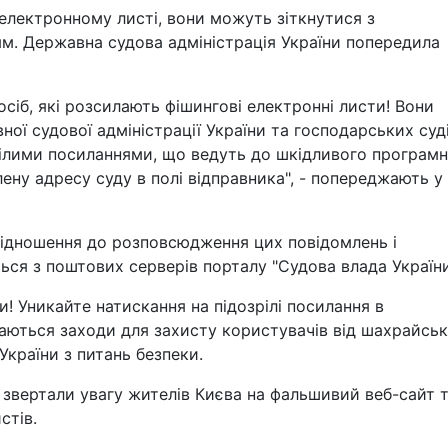
 електронному листі, вони можуть зіткнутися з
м. Державна судова адміністрація України попередила
осіб, які розсилають фішингові електронні листи! Вони
ої судової адміністрації України та господарських суд
рілими посиланнями, що ведуть до шкідливого програм
ену адресу суду в полі відправника", - попереджають у
відношення до розповсюдження цих повідомлень і
ься з поштових серверів порталу "Судова влада України
 Уникайте натискання на підозрілі посилання в
аються заходи для захисту користувачів від шахрайсь
України з питань безпеки.
 звертали увагу жителів Києва на фальшивий веб-сайт 
стів.