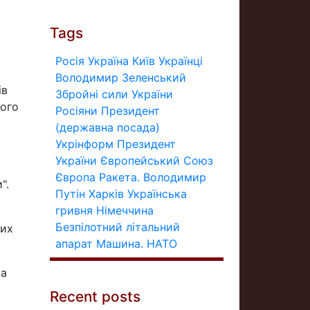
Tags
Росія
Україна
Київ
Українці
Володимир Зеленський
ів
Збройні сили України
ного
Росіяни
Президент
(державна посада)
Укрінформ
Президент
України
Європейський Союз
Європа
Ракета.
Володимир
".
Путін
Харків
Українська
гривня
Німеччина
Безпілотний літальний
ких
апарат
Машина.
НАТО
та
Recent posts