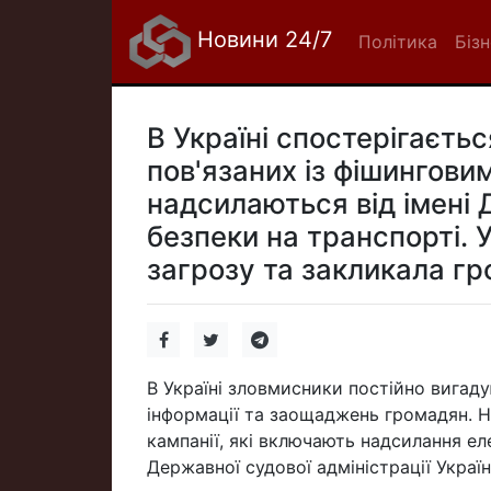
Новини 24/7
Політика
Біз
В Україні спостерігаєть
пов'язаних із фішингови
надсилаються від імені 
безпеки на транспорті. 
загрозу та закликала г
В Україні зловмисники постійно вигад
інформації та заощаджень громадян. Н
кампанії, які включають надсилання ел
Державної судової адміністрації Украї