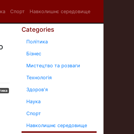
ка
Спорт
Навколишнє середовище
Categories
Політика
о
Бізнес
Мистецтво та розваги
Технологія
Здоров'я
тика
Наука
Спорт
Навколишнє середовище