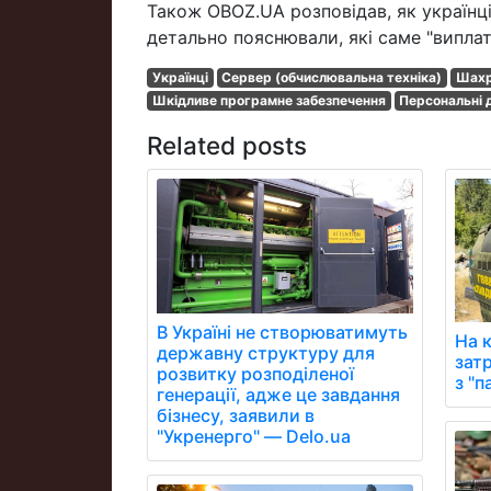
Також OBOZ.UA розповідав, як українці
детально пояснювали, які саме "виплат
Українці
Сервер (обчислювальна техніка)
Шахр
Шкідливе програмне забезпечення
Персональні 
Related posts
В Україні не створюватимуть
На 
державну структуру для
зат
розвитку розподіленої
з "
генерації, адже це завдання
бізнесу, заявили в
"Укренерго" — Delo.ua