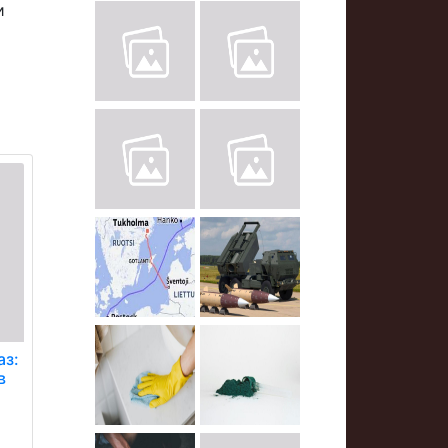
и
аз:
в