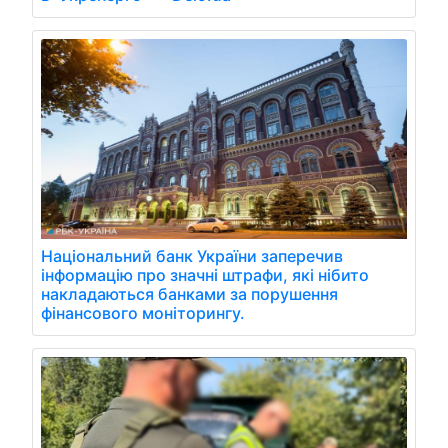
Національний банк України заперечив
інформацію про значні штрафи, які нібито
накладаються банками за порушення
фінансового моніторингу.