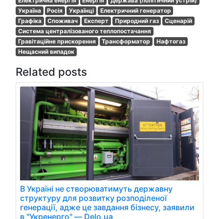
Електрична енергія
Енергія
Держава (політичний устрій)
Україна
Росія
Українці
Електричний генератор
Графіка
Споживач
Експерт
Природний газ
Сценарій
Система централізованого теплопостачання
Гравітаційне прискорення
Трансформатор
Нафтогаз
Нещасний випадок
Related posts
В Україні не створюватимуть державну
структуру для розвитку розподіленої
генерації, адже це завдання бізнесу, заявили
в "Укренерго" — Delo.ua