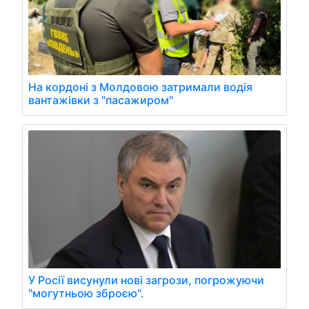
На кордоні з Молдовою затримали водія
вантажівки з "пасажиром"
У Росії висунули нові загрози, погрожуючи
"могутньою зброєю".