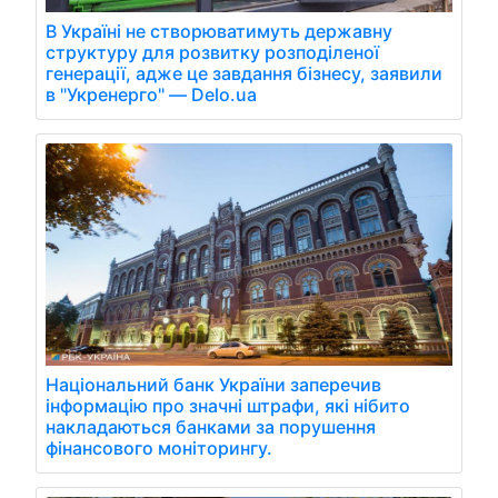
В Україні не створюватимуть державну
структуру для розвитку розподіленої
генерації, адже це завдання бізнесу, заявили
в "Укренерго" — Delo.ua
Національний банк України заперечив
інформацію про значні штрафи, які нібито
накладаються банками за порушення
фінансового моніторингу.