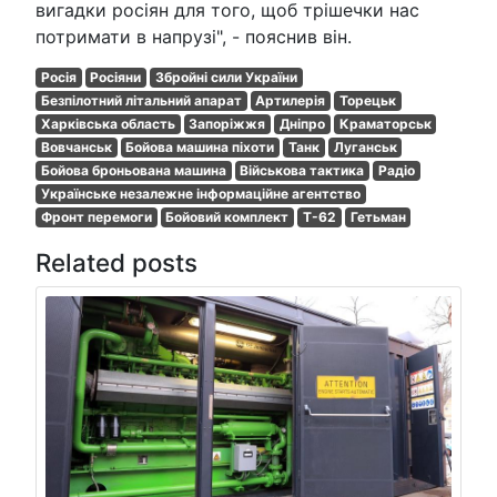
вигадки росіян для того, щоб трішечки нас
потримати в напрузі", - пояснив він.
Росія
Росіяни
Збройні сили України
Безпілотний літальний апарат
Артилерія
Торецьк
Харківська область
Запоріжжя
Дніпро
Краматорськ
Вовчанськ
Бойова машина піхоти
Танк
Луганськ
Бойова броньована машина
Військова тактика
Радіо
Українське незалежне інформаційне агентство
Фронт перемоги
Бойовий комплект
T-62
Гетьман
Related posts