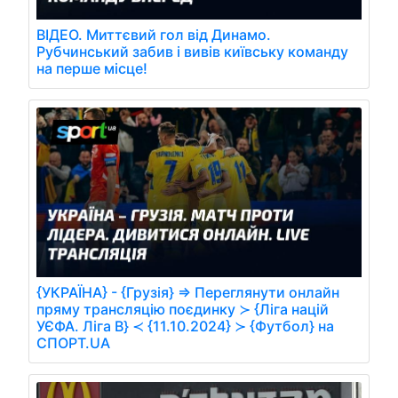
ВІДЕО. Миттєвий гол від Динамо.
Рубчинський забив і вивів київську команду
на перше місце!
{УКРАЇНА} - {Грузія} ⇒ Переглянути онлайн
пряму трансляцію поєдинку ≻ {Ліга націй
УЄФА. Ліга B} ≺ {11.10.2024} ≻ {Футбол} на
СПОРТ.UA