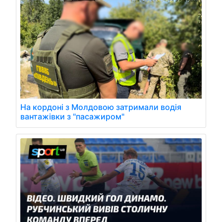
На кордоні з Молдовою затримали водія
вантажівки з "пасажиром"