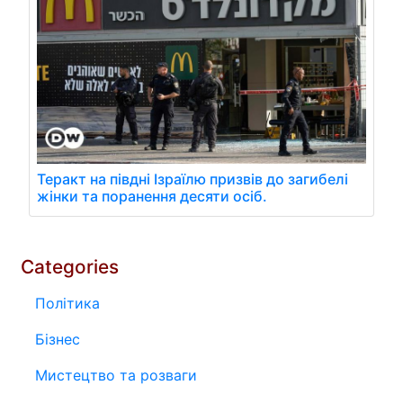
Теракт на півдні Ізраїлю призвів до загибелі
жінки та поранення десяти осіб.
Categories
Політика
Бізнес
Мистецтво та розваги