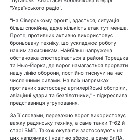
"Луганськ" Анастасія Бобовнікова в ефірі
"Українського радіо".
"На Сіверському фронті, здається, ситуація
більш спокійна, адже кількість атак тут менша.
Проте, противник активно використовує
броньовану техніку, що ускладнює роботу
нашим захисникам. Найбільш напружена
обстановка спостерігається в районі Торецька
та Нью-Йорка, де ворог намагається прорвати
нашу лінію оборони, постійно тиснучи на нас
численними силами. На всіх напрямках
противник застосовує артилерійські обстріли,
авіаційні удари та безпілотники," - підкреслила
представниця угруповання.
За її словами, переважно ворог використовує
важку радянську техніку, а саме танки Т-62 й
старі БМП. Також окупанти застосовують на
цих напрямках і новітню зброю, а саме БпЛА,