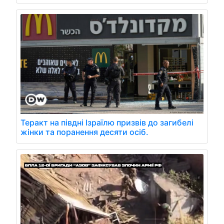
Теракт на півдні Ізраїлю призвів до загибелі
жінки та поранення десяти осіб.