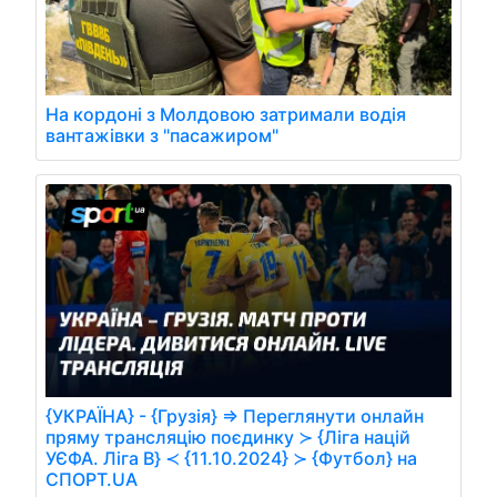
На кордоні з Молдовою затримали водія
вантажівки з "пасажиром"
{УКРАЇНА} - {Грузія} ⇒ Переглянути онлайн
пряму трансляцію поєдинку ≻ {Ліга націй
УЄФА. Ліга B} ≺ {11.10.2024} ≻ {Футбол} на
СПОРТ.UA