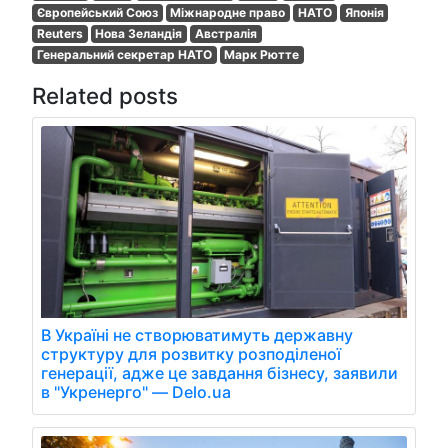
Європейський Союз
Міжнародне право
НАТО
Японія
Reuters
Нова Зеландія
Австралія
Генеральний секретар НАТО
Марк Рютте
Related posts
В Україні не створюватимуть державну
структуру для розвитку розподіленої
генерації, адже це завдання бізнесу, заявили
в "Укренерго" — Delo.ua