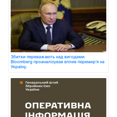
Збитки переважають над вигодами:
Bloomberg проаналізував вплив перемир'я на
Україну.