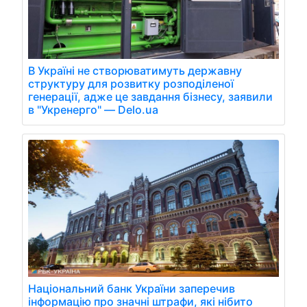
В Україні не створюватимуть державну
структуру для розвитку розподіленої
генерації, адже це завдання бізнесу, заявили
в "Укренерго" — Delo.ua
Національний банк України заперечив
інформацію про значні штрафи, які нібито