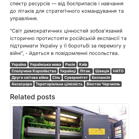
спектр ресурсів — від боєприпасів і навчання
до літаків для стратегічного командування та
управління.
"Світ демократичних цінностей зобов'язаний
історично протистояти російській експансії та
підтримати Україну у її боротьбі за перемогу у
війні", - йдеться в повідомленні посольства.
Україна
Українська мова
Росія
Київ
Сполучене Королівство
Українці
Літак.
Швеція
НАТО
Друга світова війна
Сіль
Суверенітет
Експансія
Аксесуари
Територіальна цілісність
Вінстон Черчилль
Related posts