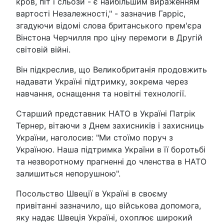
кров, піт і сльози - є найбільшим вираженням
вартості Незалежності," - зазначив Гарріс,
згадуючи відомі слова британського прем'єра
Вінстона Черчилля про ціну перемоги в Другій
світовій війні.
Він підкреслив, що Великобританія продовжить
надавати Україні підтримку, зокрема через
навчання, оснащення та новітні технології.
Старший представник НАТО в Україні Патрік
Тернер, вітаючи з Днем захисників і захисниць
України, наголосив: "Ми стоїмо поруч з
Україною. Наша підтримка України в її боротьбі
та незворотному прагненні до членства в НАТО
залишиться непорушною".
Посольство Швеції в Україні в своєму
привітанні зазначило, що військова допомога,
яку надає Швеція Україні, охоплює широкий