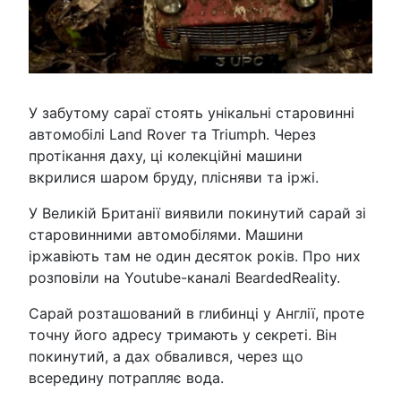
У забутому сараї стоять унікальні старовинні
автомобілі Land Rover та Triumph. Через
протікання даху, ці колекційні машини
вкрилися шаром бруду, плісняви та іржі.
У Великій Британії виявили покинутий сарай зі
старовинними автомобілями. Машини
іржавіють там не один десяток років. Про них
розповіли на Youtube-каналі BeardedReality.
Сарай розташований в глибинці у Англії, проте
точну його адресу тримають у секреті. Він
покинутий, а дах обвалився, через що
всередину потрапляє вода.