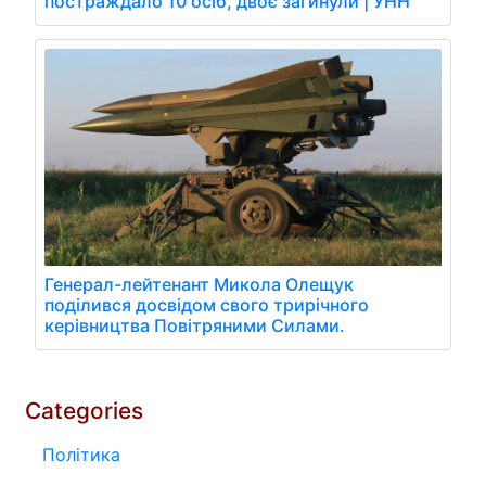
постраждало 10 осіб, двоє загинули | УНН
Генерал-лейтенант Микола Олещук
поділився досвідом свого трирічного
керівництва Повітряними Силами.
Categories
Політика