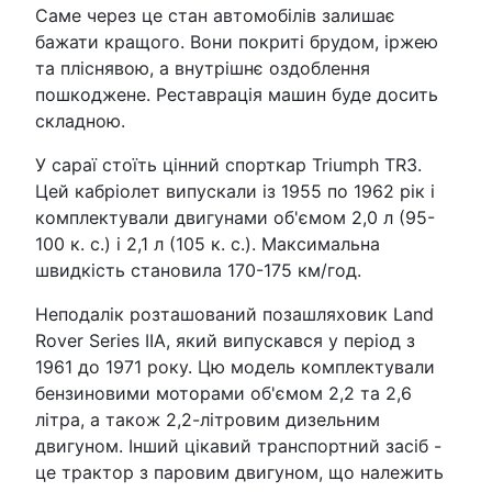
Саме через це стан автомобілів залишає
бажати кращого. Вони покриті брудом, іржею
та пліснявою, а внутрішнє оздоблення
пошкоджене. Реставрація машин буде досить
складною.
У сараї стоїть цінний спорткар Triumph TR3.
Цей кабріолет випускали із 1955 по 1962 рік і
комплектували двигунами об'ємом 2,0 л (95-
100 к. с.) і 2,1 л (105 к. с.). Максимальна
швидкість становила 170-175 км/год.
Неподалік розташований позашляховик Land
Rover Series IIA, який випускався у період з
1961 до 1971 року. Цю модель комплектували
бензиновими моторами об'ємом 2,2 та 2,6
літра, а також 2,2-літровим дизельним
двигуном. Інший цікавий транспортний засіб -
це трактор з паровим двигуном, що належить