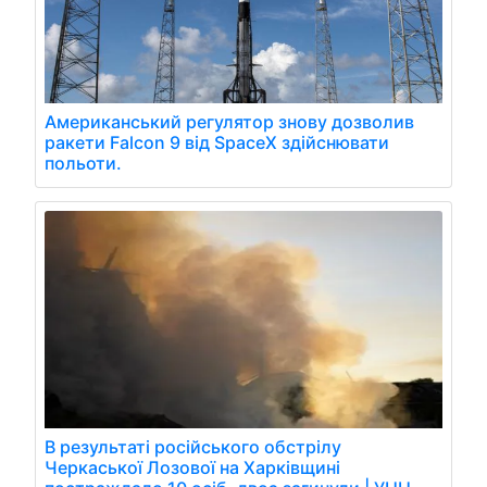
Американський регулятор знову дозволив
ракети Falcon 9 від SpaceX здійснювати
польоти.
В результаті російського обстрілу
Черкаської Лозової на Харківщині