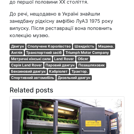
до першої половини ХХ століття.
До речі, нещодавно в Україні знайшли
занедбану рідкісну амфібію ЛуАЗ 1975 року
випуску. Після реставрації вона поповнить
колекцію музею.
Двигун
Сполучене Королівство
Швидкість
Машина.
Англія
Транспортний засіб
Triumph Motor Company
Метричні кінські сили
Land Rover
Обсяг
Серія Land Rover
Паровий двигун
Позашляховик
Бензиновий двигун
Кабріолет
Трактор.
Спортивний автомобіль
Дизельний двигун
Related posts