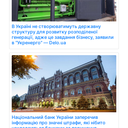
В Україні не створюватимуть державну
структуру для розвитку розподіленої
генерації, адже це завдання бізнесу, заявили
в "Укренерго" — Delo.ua
Національний банк України заперечив
інформацію про значні штрафи, які нібито
накладаються банками за порушення