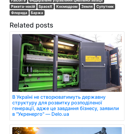
Falcon 9
Федеральне управління цивільної авіації
Ракета-носій
SpaceX
Космодром
Земля
Супутник
Флорида
Баржа
Related posts
В Україні не створюватимуть державну
структуру для розвитку розподіленої
генерації, адже це завдання бізнесу, заявили
в "Укренерго" — Delo.ua