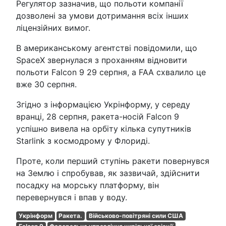
Регулятор зазначив, що польоти компанії
дозволені за умови дотримання всіх інших
ліцензійних вимог.
В американському агентстві повідомили, що
SpaceX звернулася з проханням відновити
польоти Falcon 9 29 серпня, а FAA схвалило це
вже 30 серпня.
Згідно з інформацією Укрінформу, у середу
вранці, 28 серпня, ракета-носій Falcon 9
успішно вивела на орбіту кілька супутників
Starlink з космодрому у Флориді.
Проте, коли перший ступінь ракети повернувся
на Землю і спробував, як зазвичай, здійснити
посадку на морську платформу, він
перевернувся і впав у воду.
Укрінформ
Ракета.
Військово-повітряні сили США