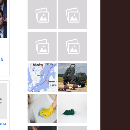
 з
ати