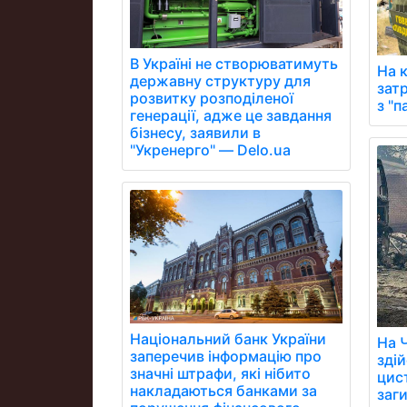
В Україні не створюватимуть
На 
державну структуру для
зат
розвитку розподіленої
з "
генерації, адже це завдання
бізнесу, заявили в
"Укренерго" — Delo.ua
Національний банк України
На 
заперечив інформацію про
здій
значні штрафи, які нібито
цист
накладаються банками за
заги