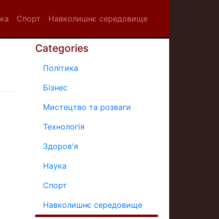
ка
Спорт
Навколишнє середовище
Categories
Політика
Бізнес
Мистецтво та розваги
Технологія
Здоров'я
Наука
Спорт
Навколишнє середовище