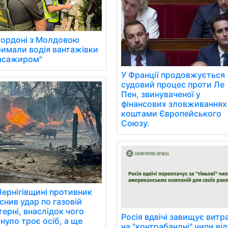
кордоні з Молдовою
римали водія вантажівки
пасажиром"
У Франції продовжується
судовий процес проти Ле
Пен, звинуваченої у
фінансових зловживаннях
коштами Європейського
Союзу.
Чернігівщині противник
снив удар по газовій
ерні, внаслідок чого
Росія вдвічі завищує витр
нуло троє осіб, а ще
на "контрабандні" чипи від