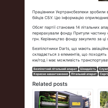
Працівники Укртрансбезпеки зробили в
бійців СБУ. Цю інформацію оприлюднив
Обсяг партії становив 14 літальних ап
перерахували фонду Притули частину с
грн. Керівництво фонду закупило за ці 
Безпілотники Darts, що мають авіаційн
складається з елементів, що походять
км/год і має можливість транспортува
Безпілотний літальний апарат
Швидкість
Служб
Корисне навантаження
Літальний апарат
Сергі
Related posts