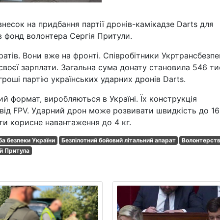
несок на придбання партії дронів-камікадзе Darts для
 фонд волонтера Сергія Притули.
аратів. Вони вже на фронті. Співробітники Укртрансбезп
воєї зарплати. Загальна сума донату становила 546 ти
гроші партію українських ударних дронів Darts.
ий формат, виробляються в Україні. Їх конструкція
 від FPV. Ударний дрон може розвивати швидкість до 1
ти корисне навантаження до 4 кг.
а безпеки України
Безпілотний бойовий літальний апарат
Волонтерст
й Притула