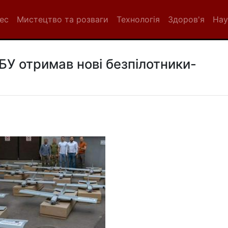
нес
Мистецтво та розваги
Технологія
Здоров'я
Нау
БУ отримав нові безпілотники-