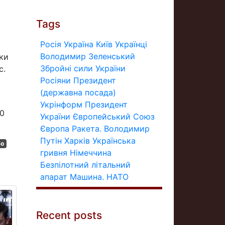
Tags
Росія
Україна
Київ
Українці
Володимир Зеленський
еки
Збройні сили України
с.
Росіяни
Президент
(державна посада)
Укрінформ
Президент
60
України
Європейський Союз
Європа
Ракета.
Володимир
Путін
Харків
Українська
во
гривня
Німеччина
Безпілотний літальний
апарат
Машина.
НАТО
Recent posts