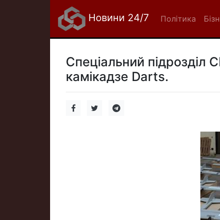
Новини 24/7
Політика
Біз
Спеціальний підрозділ С
камікадзе Darts.