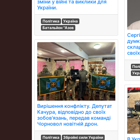
зміни у війні та виклики для
України.
Політика
Україна
Батальйон "Азов
Серг
думку
скла
своїх
Пол
Укр
Вирішення конфлікту. Депутат
Качура, відповідно до своїх
зобов'язань, передав команді
Чорновол новітній дрон.
Політика
Збройні сили України
В Укр