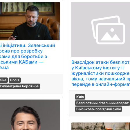
і ініціативи. Зеленський
осив про розробку
рами для боротьби з
йськими КАБами —
Внаслідок атаки безпілот
e.ua
у Київському інституті
журналістики пошкодже
вікна, тому навчальний 
аїна
Росія
перейде в онлайн-форма
типовітряна боротьба
Київ
Безпілотний літальний апарат
Військово-повітряні сили