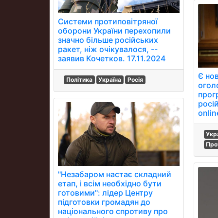
Системи протиповітряної
оборони України перехопили
значно більше російських
ракет, ніж очікувалося, --
заявив Кочетков. 17.11.2024
Є нов
Політика
Україна
Росія
огол
прог
росі
onlin
Укр
Про
"Незабаром настає складний
етап, і всім необхідно бути
готовими": лідер Центру
підготовки громадян до
національного спротиву про