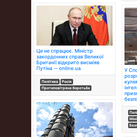
Це не спрацює. Міністр
закордонних справ Великої
Британії відкрито висміяв
Путіна -- online.ua
У Сп
розр
куле
Політика
Росія
інтел
Протиповітряна боротьба
приз
безп
Пол
Мін
Без