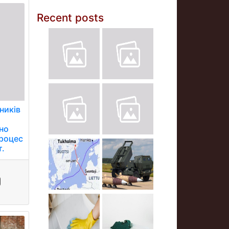
Recent posts
ників
но
процес
т.