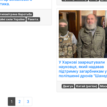
ітика.
типовітряна боротьба
ойні сили України
Ракета.
У Харкові заарештували
науковця, який надавав
підтримку загарбникам у
поліпшенні дронів "Шахед
Двигун
Китай (регіон)
Мос
1
2
3