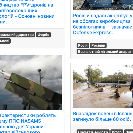
бництво FPV-дронів на
 оптоволоконних
Росія й надалі акцентує 
ологій - Основні новини
на обсягах виробництва
ни.
безпілотників, - зазначає
Defense Express.
еральний директор
Форбс
ськові
Росія
Росіяни
Безпілотний літальний апарат
Внаслідок повені в Іспанії
характеристики роблять
загинуло більше 60 осіб.
ему ППО NASAMS
альною для України:
нтар військового
Прем'єр-міністр
Вітер
До