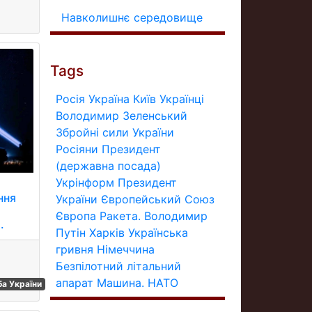
Навколишнє середовище
Tags
Росія
Україна
Київ
Українці
Володимир Зеленський
Збройні сили України
Росіяни
Президент
(державна посада)
Укрінформ
Президент
ння
України
Європейський Союз
Європа
Ракета.
Володимир
.
Путін
Харків
Українська
гривня
Німеччина
Безпілотний літальний
апарат
Машина.
НАТО
а України