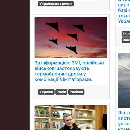
Українська гривня
виро
базі
техн
Украї
Ген
Вій
За інформацією ЗМІ, російські
військові застосовують
термобаричні дрони у
комбінації з імітаторами.
Україна
Росія
Росіяни
Які 
сист
унік
коме