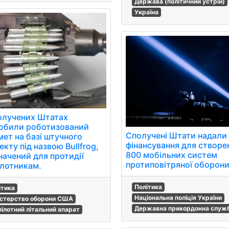
Держава (політичний устрій)
Україна
олучених Штатах
обили роботизований
Сполучені Штати надали
мет на базі штучного
фінансування для створе
екту під назвою Bullfrog,
800 мобільних систем
начений для протидії
протиповітряної оборони
ілотникам.
Політика
ітика
Національна поліція України
істерство оборони США
Державна прикордонна служб
пілотний літальний апарат