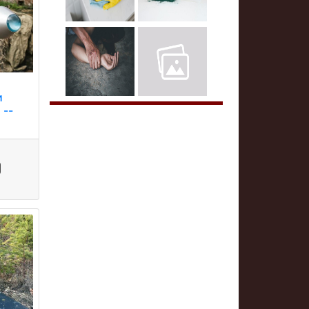
и
 --