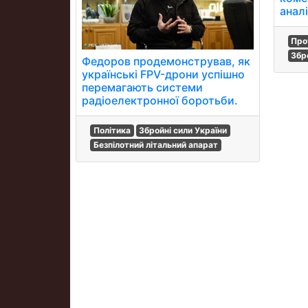
анал
Про
Збр
Федоров продемонстрував, як
українські FPV-дрони успішно
перемагають системи
радіоелектронної боротьби.
Політика
Збройні сили України
Безпілотний літальний апарат