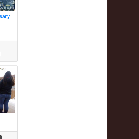
увагу
щ