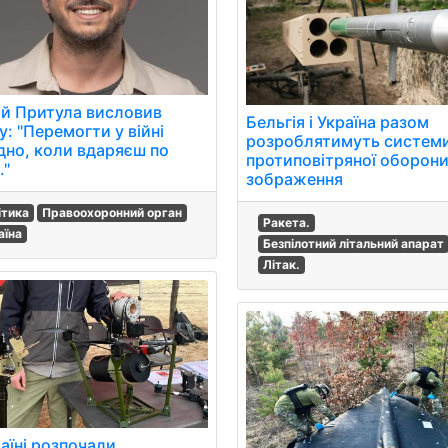
ій Притула висловив
Бельгія і Україна разом
: "Перемогти у війні
розроблятимуть систем
дно, коли вдаряєш по
протиповітряної оборони
."
зображення
ітика
Правоохоронний орган
Ракета.
аїна
Безпілотний літальний апарат
Літак.
аїні розпочали