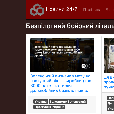
Новини 24/7
Політика
Біз
Безпілотний бойовий літал
Зеленський визначив мету на
Ця ц
наступний рік — виробництво
пров
3000 ракет та тисячі
руйну
дальнобійних безпілотників.
Пол
Україна
Володимир Зеленський
Дер
Президент України
Укр