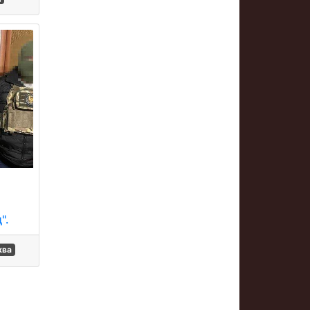
".
ква