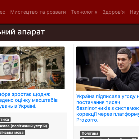
нес
Мистецтво та розваги
Технологія
Здоров'я
Нау
ьний апарат
ифра зростає щодня:
Україна підписала угоду 
едено оцінку масштабів
постачання тисяч
вань в Україні.
безпілотників з системо
корекції через платформ
Prozorro.
ітика
жава (політичний устрій)
аїнська мова
Політика