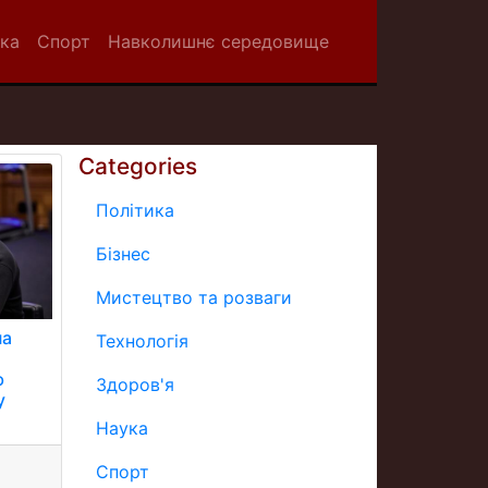
ка
Спорт
Навколишнє середовище
Categories
Політика
Бізнес
Мистецтво та розваги
на
Технологія
ю
Здоров'я
у
Наука
Спорт