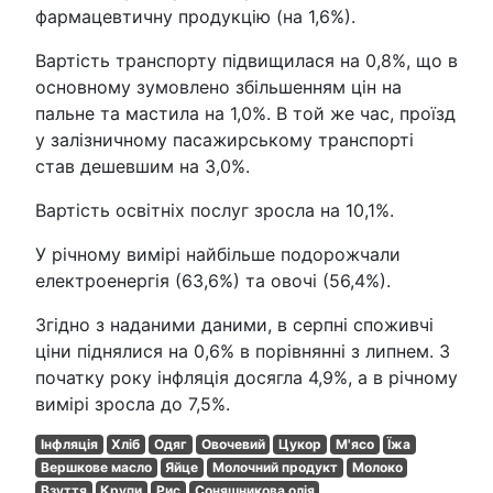
фармацевтичну продукцію (на 1,6%).
Вартість транспорту підвищилася на 0,8%, що в
основному зумовлено збільшенням цін на
пальне та мастила на 1,0%. В той же час, проїзд
у залізничному пасажирському транспорті
став дешевшим на 3,0%.
Вартість освітніх послуг зросла на 10,1%.
У річному вимірі найбільше подорожчали
електроенергія (63,6%) та овочі (56,4%).
Згідно з наданими даними, в серпні споживчі
ціни піднялися на 0,6% в порівнянні з липнем. З
початку року інфляція досягла 4,9%, а в річному
вимірі зросла до 7,5%.
Інфляція
Хліб
Одяг
Овочевий
Цукор
М'ясо
Їжа
Вершкове масло
Яйце
Молочний продукт
Молоко
Взуття
Крупи
Рис
Соняшникова олія