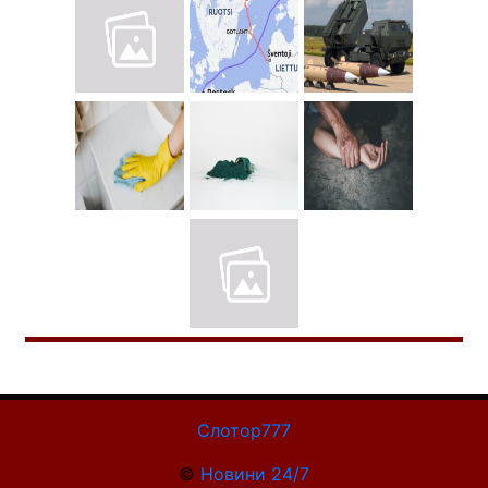
Слотор777
©
Новини 24/7