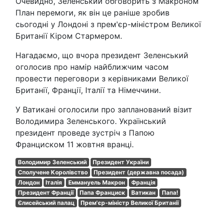
Очевидно, Зеленський обговорить з Макроном
План перемоги, як він це раніше зробив
сьогодні у Лондоні з прем'єр-міністром Великої
Британії Кіром Стармером.
Нагадаємо, що вчора президент Зеленський
оголосив про намір найближчим часом
провести переговори з керівниками Великої
Британії, Франції, Італії та Німеччини.
У Ватикані оголосили про запланований візит
Володимира Зеленського. Український
президент проведе зустріч з Папою
Франциском 11 жовтня вранці.
Володимир Зеленський
Президент України
Сполучене Королівство
Президент (державна посада)
Лондон
Італія
Еммануель Макрон
Франція
Президент Франції
Папа Франциск
Ватикан
Папа!
Єлисейський палац
Прем'єр-міністр Великої Британії