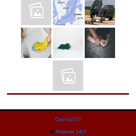
Слотор777
©
Новини 24/7