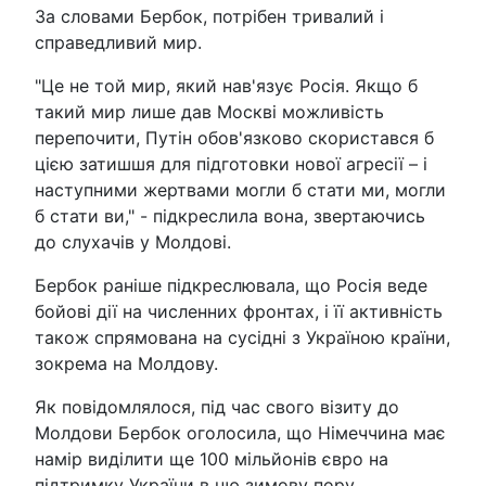
За словами Бербок, потрібен тривалий і
справедливий мир.
"Це не той мир, який нав'язує Росія. Якщо б
такий мир лише дав Москві можливість
перепочити, Путін обов'язково скористався б
цією затишшя для підготовки нової агресії – і
наступними жертвами могли б стати ми, могли
б стати ви," - підкреслила вона, звертаючись
до слухачів у Молдові.
Бербок раніше підкреслювала, що Росія веде
бойові дії на численних фронтах, і її активність
також спрямована на сусідні з Україною країни,
зокрема на Молдову.
Як повідомлялося, під час свого візиту до
Молдови Бербок оголосила, що Німеччина має
намір виділити ще 100 мільйонів євро на
підтримку України в цю зимову пору.