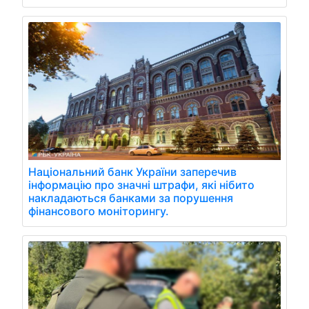
Національний банк України заперечив
інформацію про значні штрафи, які нібито
накладаються банками за порушення
фінансового моніторингу.