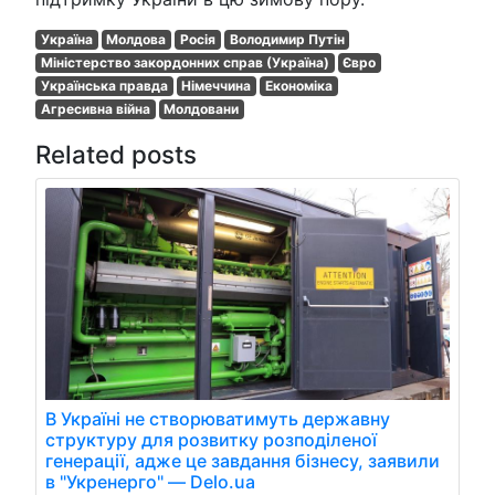
Україна
Молдова
Росія
Володимир Путін
Міністерство закордонних справ (Україна)
Євро
Українська правда
Німеччина
Економіка
Агресивна війна
Молдовани
Related posts
В Україні не створюватимуть державну
структуру для розвитку розподіленої
генерації, адже це завдання бізнесу, заявили
в "Укренерго" — Delo.ua