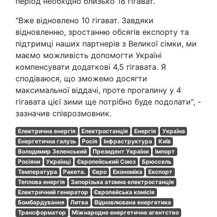
період необхідно близько 18 гігават.
"Вже відновлено 10 гігават. Завдяки
відновленню, зростанню обсягів експорту та
підтримці наших партнерів з Великої сімки, ми
маємо можливість допомогти Україні
компенсувати додаткові 4,5 гігавата. Я
сподіваюся, що зможемо досягти
максимальної віддачі, проте прогалину у 4
гігавата цієї зими ще потрібно буде подолати", -
зазначив співрозмовник.
Електрична енергія
Електростанція
Енергія
Україна
Енергетична галузь
Росія
Інфраструктура
Київ
Володимир Зеленський
Президент України
Імпорт
Росіяни
Українці
Європейський Союз
Брюссель
Температура
Ракета.
Євро
Економіка
Експорт
Теплова енергія
Запорізька атомна електростанція
Електричний генератор
Європейська комісія
Бомбардування
Литва
Відновлювана енергетика
Трансформатор
Міжнародне енергетичне агентство