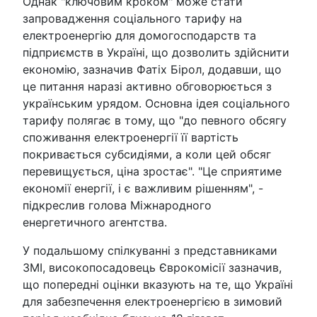
Однак "ключовим кроком" може стати
запровадження соціального тарифу на
електроенергію для домогосподарств та
підприємств в Україні, що дозволить здійснити
економію, зазначив Фатіх Бірол, додавши, що
це питання наразі активно обговорюється з
українським урядом. Основна ідея соціального
тарифу полягає в тому, що "до певного обсягу
споживання електроенергії її вартість
покривається субсидіями, а коли цей обсяг
перевищується, ціна зростає". "Це сприятиме
економії енергії, і є важливим рішенням", -
підкреслив голова Міжнародного
енергетичного агентства.
У подальшому спілкуванні з представниками
ЗМІ, високопосадовець Єврокомісії зазначив,
що попередні оцінки вказують на те, що Україні
для забезпечення електроенергією в зимовий