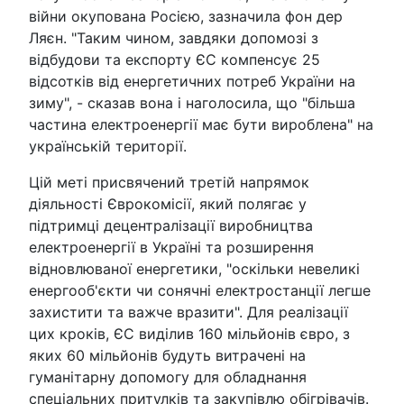
війни окупована Росією, зазначила фон дер
Ляєн. "Таким чином, завдяки допомозі з
відбудови та експорту ЄС компенсує 25
відсотків від енергетичних потреб України на
зиму", - сказав вона і наголосила, що "більша
частина електроенергії має бути вироблена" на
українській території.
Цій меті присвячений третій напрямок
діяльності Єврокомісії, який полягає у
підтримці децентралізації виробництва
електроенергії в Україні та розширення
відновлюваної енергетики, "оскільки невеликі
енергооб'єкти чи сонячні електростанції легше
захистити та важче вразити". Для реалізації
цих кроків, ЄС виділив 160 мільйонів євро, з
яких 60 мільйонів будуть витрачені на
гуманітарну допомогу для обладнання
спеціальних притулків та закупівлю обігрівачів.