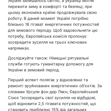
Україні залишалось світло, а українці могли
пережити зиму в комфорті та безпеці, при
цьому економіка країни продовжувала свою
роботу. В даний момент Україні потрібно
близько 18 гігават енергетичних потужностей
для зимового періоду. Щоб задовольнити цю
потребу, Європейська комісія пропонує
зосередити зусилля на трьох ключових
напрямках.
Досліджуйте також: Німецькі рятувальні
служби готують гуманітарну допомогу для
України в зимовий період.
Перший аспект полягає у відновленні та
ремонті зруйнованих енергетичних об'єктів. За
словами Урсули фон дер Ляєн, Європейський
Союз "зосередить свої зусилля на відбудові,
щоб відновити 2,5 гігавата потужностей, що
становить приблизно 15% від загальних