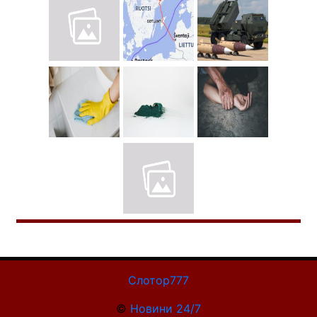
Слотор777
©
Новини 24/7