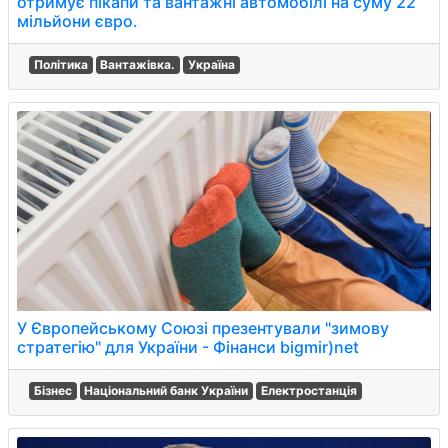
отримує пікапи та вантажні автомобілі на суму 22
мільйони євро.
Політика
Вантажівка.
Україна
У Європейському Союзі презентували "зимову
стратегію" для України - Фінанси bigmir)net
Бізнес
Національний банк України
Електростанція