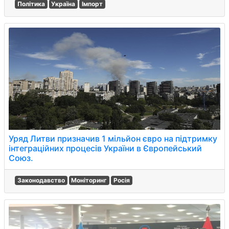
Політика
Україна
Імпорт
Уряд Литви призначив 1 мільйон євро на підтримку
інтеграційних процесів України в Європейський
Союз.
Законодавство
Моніторинг
Росія