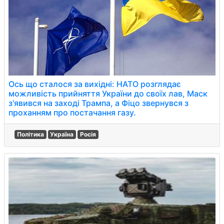
Ось що сталося за вихідні: НАТО розглядає
можливість прийняття України до своїх лав, Маск
з'явився на заході Трампа, а Фіцо звернувся з
проханням про постачання газу.
Політика
Україна
Росія