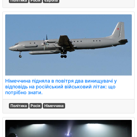
Політика
Росія
Європа
Німеччина підняла в повітря два винищувачі у
відповідь на російський військовий літак: що
потрібно знати.
Політика
Росія
Німеччина