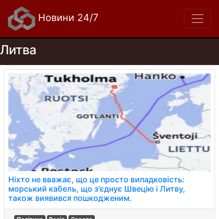
Новини 24/7
Литва
Ніхто не вважає, що це просто випадковість:
морський кабель, що з'єднує Швецію і Литву,
також виявився пошкодженим.