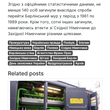
Згідно з офіційними статистичними даними, не
менше 140 осіб загинули внаслідок спроби
перейти Берлінський мур у період з 1961 по
1989 роки. Крім того, сотні інших загинули,
намагаючись втекти зі Східної Німеччини до
Західної Німеччини різними шляхами.
Прокуратура
Українська правда
Поліція.
Злочин
Німецька мова
Берлін
Поляки
Східна Німеччина
Берлінська стіна
Агентство Франс Прес
Західна Німеччина
Штазі.
Західний Берлін
День захисника України
Фрідріхштрассе
Архів
Related posts