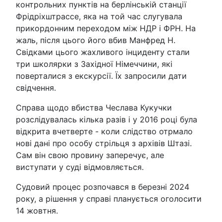
контрольних пунктів на берлінській станції
Фрідріхштрассе, яка на той час слугувала
прикордонним переходом між НДР і ФРН. На
жаль, після цього його вбив Манфред Н.
Свідками цього жахливого інциденту стали
три школярки з Західної Німеччини, які
поверталися з екскурсії. Їх запросили дати
свідчення.
Справа щодо вбиства Чеслава Кукучки
розслідувалась кілька разів і у 2016 році була
відкрита вчетверте - коли слідство отрмало
нові дані про особу стрільця з архівів Штазі.
Сам він свою провину заперечує, але
виступати у суді відмовляється.
Судовий процес розпочався в березні 2024
року, а рішення у справі планується оголосити
14 жовтня.