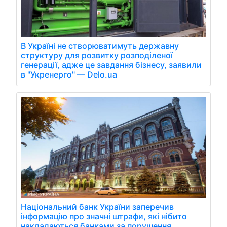
В Україні не створюватимуть державну
структуру для розвитку розподіленої
генерації, адже це завдання бізнесу, заявили
в "Укренерго" — Delo.ua
Національний банк України заперечив
інформацію про значні штрафи, які нібито
накладаються банками за порушення