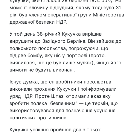
Кукучки, яке сталося 29 березня 1974 року. На
момент злочину підсудний, якому тоді було 31
рік, був членом оперативної групи Міністерства
державної безпеки НДР.
У той день 38-річний Кукучка вирішив
вирушити до Західного Берліна. Він зайшов до
польського посольства, погрожуючи, що
підірве бомбу, яку ніс у портфелі (проте,
виявилося, що це був лише муляж), якщо його
вимоги не будуть виконані.
Існує думка, що співробітники посольства
виконали прохання Кукучки і поінформували
уряд НДР. Проте Штазі отримали вказівку
зробити поляка "безпечним" — це термін, що
використовувався для позначення усунення
політичних противників.
Кукучка успішно пройшов два з трьох