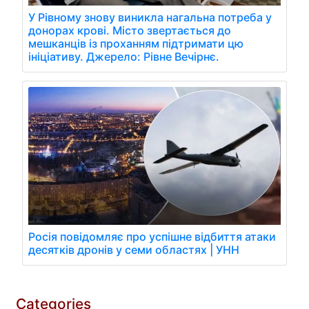
У Рівному знову виникла нагальна потреба у
донорах крові. Місто звертається до
мешканців із проханням підтримати цю
ініціативу. Джерело: Рівне Вечірнє.
Росія повідомляє про успішне відбиття атаки
десятків дронів у семи областях | УНН
Categories