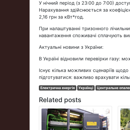
У нічний період (з 23:00 до 7:00) дост
Нарахування здійснюється за коефіціє
2,16 грн за кВт*год.
При налаштуванні тризонного лічильник
навантаження споживачі сплачують вищ
Актуальні новини з України:
В Україні відновили перевірки газу: мож
Існує кілька можливих сценаріїв щодо 
підготуватися: важливо врахувати кіл
Електрична енергія
Українці
Центральне опале
Related posts