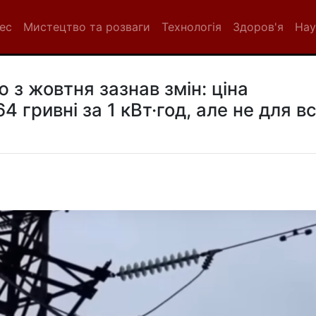
нес
Мистецтво та розваги
Технологія
Здоров'я
Нау
 з жовтня зазнав змін: ціна
4 гривні за 1 кВт·год, але не для вс