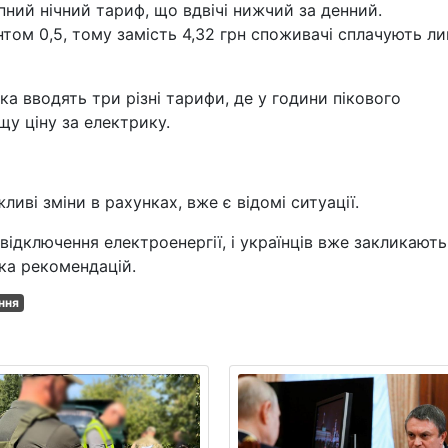
упний нічний тариф, що вдвічі нижчий за денний.
нтом 0,5, тому замість 4,32 грн споживачі сплачують л
а вводять три різні тарифи, де у години пікового
у ціну за електрику.
ливі зміни в рахунках, вже є відомі ситуації.
відключення електроенергії, і українців вже закликають
ька рекомендацій.
ння