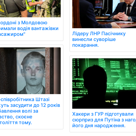
кордоні з Молдовою
римали водія вантажівки
Лідеру ЛНР Пасічнику
пасажиром"
винесли суворіше
покарання.
-співробітника Штазі
уть засудити до 12 років
бавлення волі за
Хакери з ГУР підготували
вство, скоєне
сюрприз для Путіна з наг
толіття тому.
його дня народження.