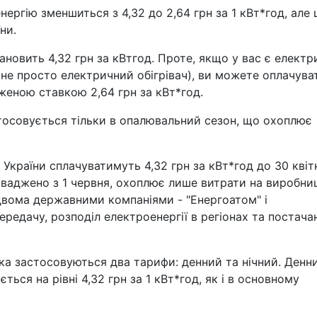
нергію зменшиться з 4,32 до 2,64 грн за 1 кВт*год, але 
ни.
новить 4,32 грн за кВтгод. Проте, якщо у вас є електр
не просто електричний обігрівач), ви можете оплачува
иженою ставкою 2,64 грн за кВт*год.
тосовується тільки в опалювальний сезон, що охоплює
України сплачуватимуть 4,32 грн за кВт*год до 30 квіт
оваджено з 1 червня, охоплює лише витрати на виробни
 двома державними компаніями - "Енергоатом" і
ередачу, розподіл електроенергії в регіонах та постача
ка застосовуються два тарифи: денний та нічний. Денн
ється на рівні 4,32 грн за 1 кВт*год, як і в основному