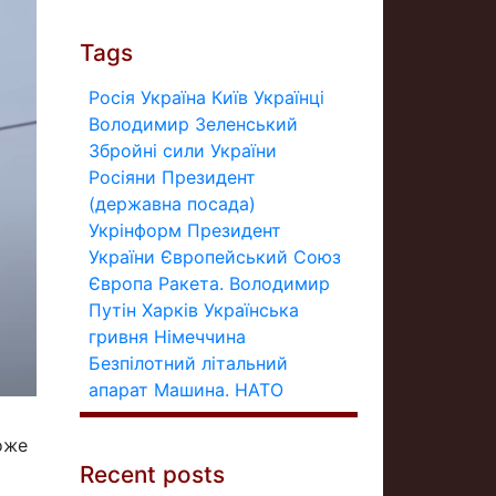
Tags
Росія
Україна
Київ
Українці
Володимир Зеленський
Збройні сили України
Росіяни
Президент
(державна посада)
Укрінформ
Президент
України
Європейський Союз
Європа
Ракета.
Володимир
Путін
Харків
Українська
гривня
Німеччина
Безпілотний літальний
апарат
Машина.
НАТО
оже
Recent posts