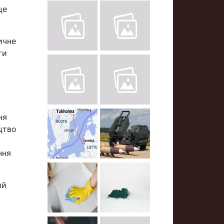
це
ичне
ти
ня
цтво
ння
ий