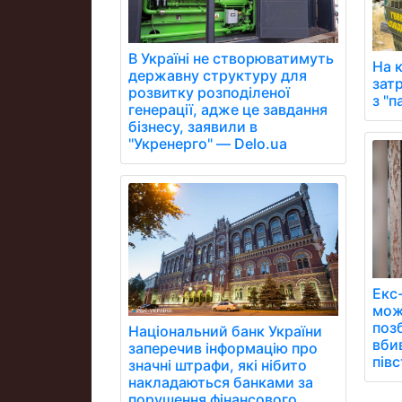
В Україні не створюватимуть
На 
державну структуру для
зат
розвитку розподіленої
з "
генерації, адже це завдання
бізнесу, заявили в
"Укренерго" — Delo.ua
Екс
мож
поз
Національний банк України
вби
заперечив інформацію про
півс
значні штрафи, які нібито
накладаються банками за
порушення фінансового