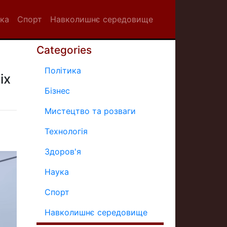
ка
Спорт
Навколишнє середовище
Categories
Політика
іх
Бізнес
Мистецтво та розваги
Технологія
Здоров'я
Наука
Спорт
Навколишнє середовище