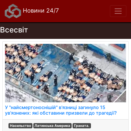
Новини 24/7
Всесвіт
У "найсмертоноснішій" в'язниці загинуло 15
ув'язнених: які обставини призвели до трагедії?
Насильство
Латинська Америка
Граната.