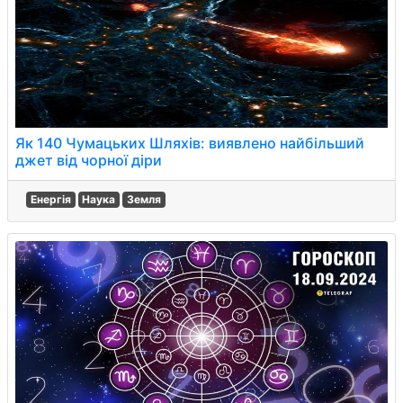
Як 140 Чумацьких Шляхів: виявлено найбільший
джет від чорної діри
Енергія
Наука
Земля