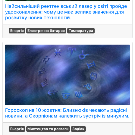
Найсильніший рентгенівський лазер у світі пройде
удосконалення: чому це має велике значення для
розвитку нових технологій.
Енергія
Електрична батарея
Температура
Гороскоп на 10 жовтня: Близнюків чекають радісні
новини, а Скорпіонам належить зустріч із минулим.
Енергія
Мистецтво та розваги
Зодіак