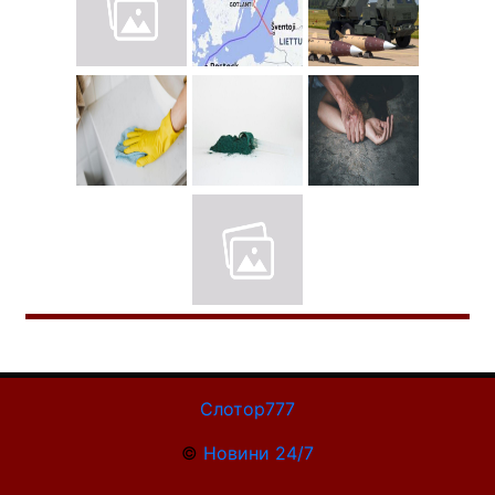
Слотор777
©
Новини 24/7