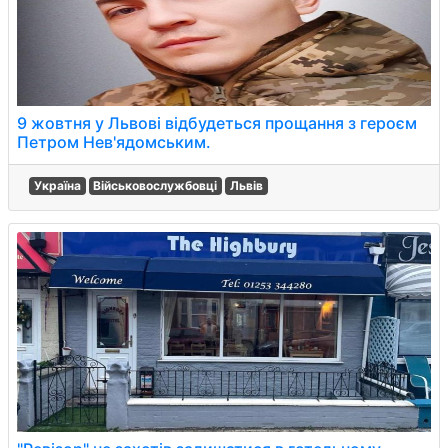
9 жовтня у Львові відбудеться прощання з героєм
Петром Нев'ядомським.
Україна
Військовослужбовці
Львів