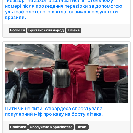
"Ревізор" не захотів залишатися в готельному
номері після проведення перевірки за допомогою
ультрафіолетового світла: отримані результати
вразили.
Волосся
Британський народ
Гігієна
Пити чи не пити: стюардеса спростувала
популярний міф про каву на борту літака.
Політика
Сполучене Королівство
Літак.