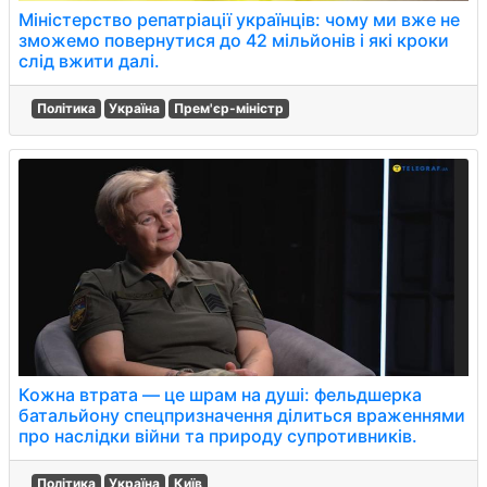
Міністерство репатріації українців: чому ми вже не
зможемо повернутися до 42 мільйонів і які кроки
слід вжити далі.
Політика
Україна
Прем'єр-міністр
Кожна втрата — це шрам на душі: фельдшерка
батальйону спецпризначення ділиться враженнями
про наслідки війни та природу супротивників.
Політика
Україна
Київ