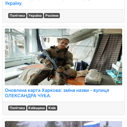
Україну.
Політика
Україна
Росіяни
Оновлена карта Харкова: зміна назви - вулиця
ОЛЕКСАНДРА ЧУБА.
Політика
Київщина
Київ