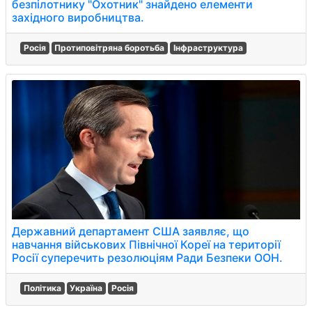
безпілотнику "Охотник" знайдено елементи
західного виробництва.
Росія
Протиповітряна боротьба
Інфраструктура
Державний департамент США заявляє, що
навчання військових Північної Кореї на території
Росії суперечить резолюціям Ради Безпеки ООН.
Політика
Україна
Росія