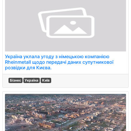
Україна уклала угоду з німецькою компанією
Rheinmetall щодо передачі даних супутникової
розвідки для Києва.
Бізнес
Україна
Київ