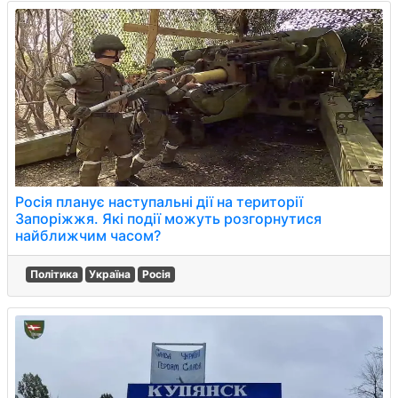
Росія планує наступальні дії на території
Запоріжжя. Які події можуть розгорнутися
найближчим часом?
Політика
Україна
Росія