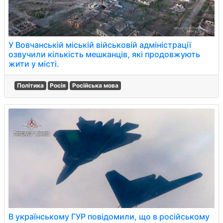
У Вовчанській міській військовій адміністрації
озвучили кількість мешканців, які продовжують
жити у місті.
Політика
Росія
Російська мова
В українському ГУР повідомили, що в російському