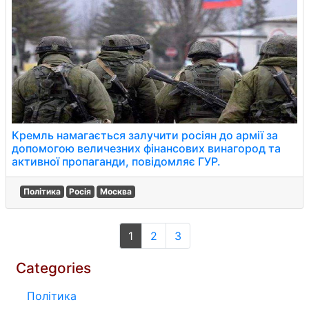
Кремль намагається залучити росіян до армії за
допомогою величезних фінансових винагород та
активної пропаганди, повідомляє ГУР.
Політика
Росія
Москва
1
2
3
Categories
Політика