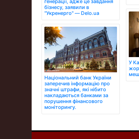
генерації, адже це завдання
бізнесу, заявили в
"Укренерго" — Delo.ua
У К
жор
меш
Національний банк України
заперечив інформацію про
значні штрафи, які нібито
накладаються банками за
порушення фінансового
моніторингу.