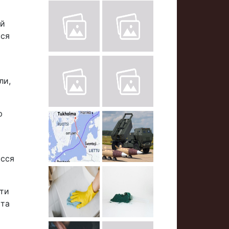
ий
сся
ли,
ю
осся
ити
 та