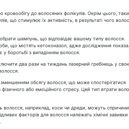
 кровообігу до волосяних фолікулів. Окрім цього, так
ів, що стимулює їх активність, в результаті чого воло
обрати шампунь, що відповідає вашому типу волосся.
оби, що містять кетоконазол, адже дослідження показа
 у боротьбі з випадінням волосся.
лючити два рази на тиждень лазерний гребінець у сво
волосся.
зменшенням обсягу волосся, що може спостерігатися
я фізичного або емоційного стресу. Цей тип втрати вол
ють волосся, наприклад, коси чи дреди, можуть спричин
ідливих факторів для волосся належать хімічні завивки
.