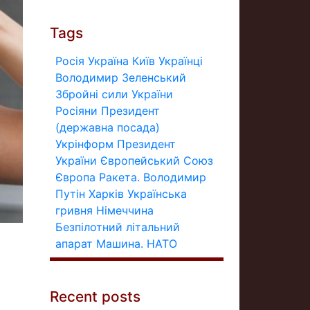
Tags
Росія
Україна
Київ
Українці
Володимир Зеленський
Збройні сили України
Росіяни
Президент
(державна посада)
Укрінформ
Президент
України
Європейський Союз
Європа
Ракета.
Володимир
Путін
Харків
Українська
гривня
Німеччина
Безпілотний літальний
апарат
Машина.
НАТО
Recent posts