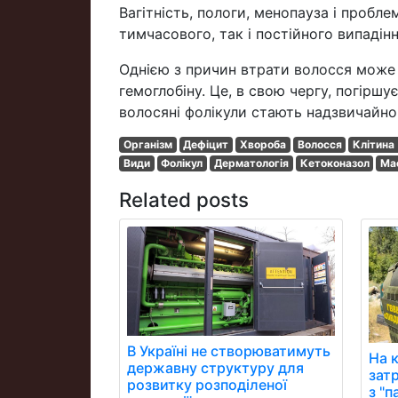
Вагітність, пологи, менопауза і проб
тимчасового, так і постійного випадін
Однією з причин втрати волосся може 
гемоглобіну. Це, в свою чергу, погіршу
волосяні фолікули стають надзвичайно
Організм
Дефіцит
Хвороба
Волосся
Клітина 
Види
Фолікул
Дерматологія
Кетоконазол
Ма
Related posts
В Україні не створюватимуть
На 
державну структуру для
зат
розвитку розподіленої
з "