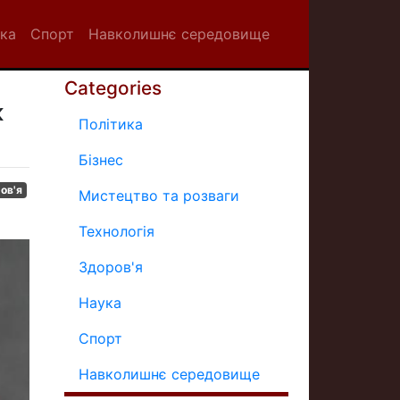
ка
Спорт
Навколишнє середовище
Categories
к
Політика
Бізнес
ов'я
Мистецтво та розваги
Технологія
Здоров'я
Наука
Спорт
Навколишнє середовище