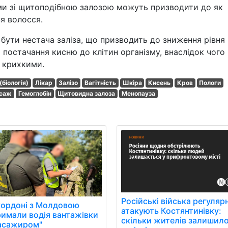
леми зі щитоподібною залозою можуть призводити до як
ня волосся.
бути нестача заліза, що призводить до зниження рівня
є постачання кисню до клітин організму, внаслідок чого
 крихкими.
(біологія)
Лікар
Залізо
Вагітність
Шкіра
Кисень
Кров
Пологи
саж
Гемоглобін
Щитовидна залоза
Менопауза
Російські війська регуляр
кордоні з Молдовою
атакують Костянтинівку:
римали водія вантажівки
скільки жителів залишил
пасажиром"