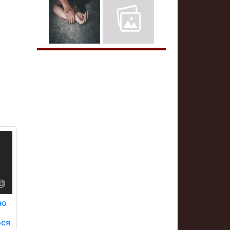
но
ося