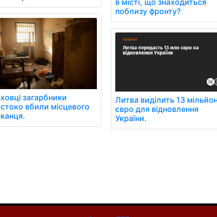
в місті, що знаходиться
поблизу фронту?
аховці загарбники
Литва виділить 13 мільйон
стоко вбили місцевого
євро для відновлення
канця.
України.