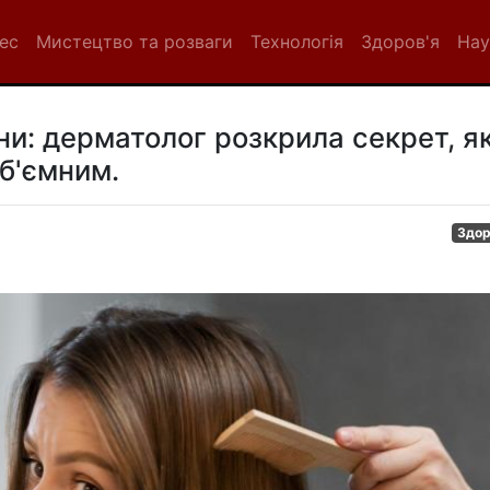
нес
Мистецтво та розваги
Технологія
Здоров'я
Нау
ни: дерматолог розкрила секрет, я
б'ємним.
Здор