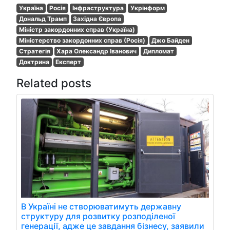
Україна
Росія
Інфраструктура
Укрінформ
Дональд Трамп
Західна Європа
Міністр закордонних справ (Україна)
Міністерство закордонних справ (Росія)
Джо Байден
Стратегія
Хара Олександр Іванович
Дипломат
Доктрина
Експерт
Related posts
В Україні не створюватимуть державну
структуру для розвитку розподіленої
генерації, адже це завдання бізнесу, заявили