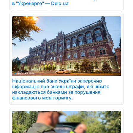
в "Укренерго" — Delo.ua
Національний банк України заперечив
інформацію про значні штрафи, які нібито
накладаються банками за порушення
фінансового моніторингу.