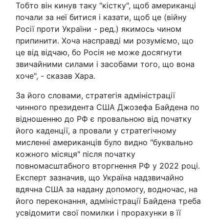
Тобто він кинув таку "кістку", щоб американці
почали за неї битися і казати, щоб це (війну
Росії проти України - ред.) якимось чином
припинити. Хоча насправді ми розуміємо, що
це від відчаю, бо Росія не може досягнути
звичайними силами і засобами того, що вона
хоче", - сказав Хара.
За його словами, стратегія адміністрації
чинного президента США Джозефа Байдена по
відношенню до РФ є провальною від початку
його каденції, а провали у стратегічному
мисленні американців було видно "буквально
кожного місяця" після початку
повномасштабного вторгнення РФ у 2022 році.
Експерт зазначив, що Україна надзвичайно
вдячна США за надану допомогу, водночас, на
його переконання, адміністрації Байдена треба
усвідомити свої помилки і прорахунки в її