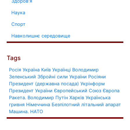
Здоров'я
Наука
Спорт
Навколишнє середовище
Tags
Росія
Україна
Київ
Українці
Володимир
Зеленський
Збройні сили України
Росіяни
Президент (державна посада)
Укрінформ
Президент України
Європейський Союз
Європа
Ракета.
Володимир Путін
Харків
Українська
гривня
Німеччина
Безпілотний літальний апарат
Машина.
НАТО