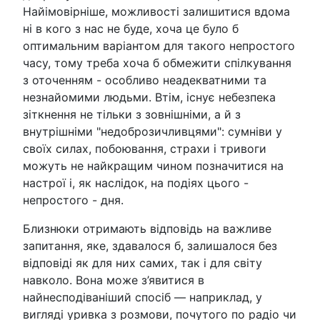
Найімовірніше, можливості залишитися вдома
ні в кого з нас не буде, хоча це було б
оптимальним варіантом для такого непростого
часу, тому треба хоча б обмежити спілкування
з оточенням - особливо неадекватними та
незнайомими людьми. Втім, існує небезпека
зіткнення не тільки з зовнішніми, а й з
внутрішніми "недоброзичливцями": сумніви у
своїх силах, побоювання, страхи і тривоги
можуть не найкращим чином позначитися на
настрої і, як наслідок, на подіях цього -
непростого - дня.
Близнюки отримають відповідь на важливе
запитання, яке, здавалося б, залишалося без
відповіді як для них самих, так і для світу
навколо. Вона може з’явитися в
найнесподіваніший спосіб — наприклад, у
вигляді уривка з розмови, почутого по радіо чи