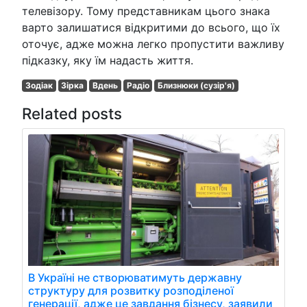
телевізору. Тому представникам цього знака
варто залишатися відкритими до всього, що їх
оточує, адже можна легко пропустити важливу
підказку, яку їм надасть життя.
Зодіак
Зірка
Вдень
Радіо
Близнюки (сузір'я)
Related posts
В Україні не створюватимуть державну
структуру для розвитку розподіленої
генерації, адже це завдання бізнесу, заявили