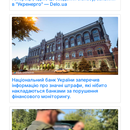
в "Укренерго" — Delo.ua
Національний банк України заперечив
інформацію про значні штрафи, які нібито
накладаються банками за порушення
фінансового моніторингу.