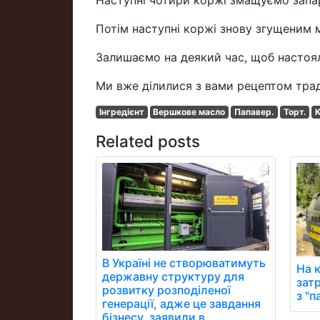
Наступні чотири коржі змащуємо зап
Потім наступні коржі знову згущеним 
Залишаємо на деякий час, щоб настоя
Ми вже ділилися з вами рецептом трад
Інгредієнт
Вершкове масло
Папавер.
Торт.
Related posts
В Україні не створюватимуть
На 
державну структуру для
зат
розвитку розподіленої
з "
генерації, адже це завдання
бізнесу, заявили в