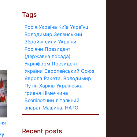
Tags
Росія
Україна
Київ
Українці
Володимир Зеленський
Збройні сили України
Росіяни
Президент
(державна посада)
Укрінформ
Президент
України
Європейський Союз
Європа
Ракета.
Володимир
Путін
Харків
Українська
гривня
Німеччина
Безпілотний літальний
апарат
Машина.
НАТО
ння
Recent posts
му