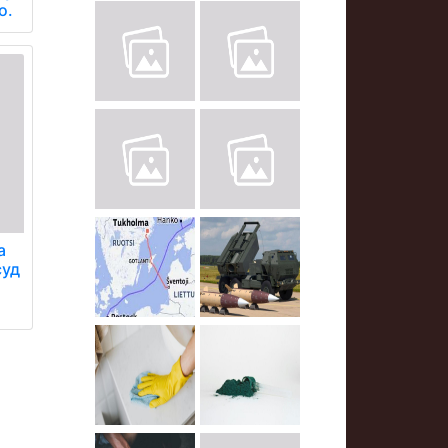
о.
а
суд