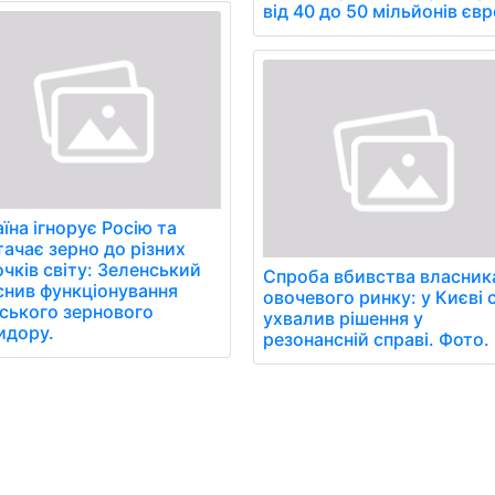
від 40 до 50 мільйонів євр
їна ігнорує Росію та
тачає зерно до різних
чків світу: Зеленський
Спроба вбивства власник
снив функціонування
овочевого ринку: у Києві 
ського зернового
ухвалив рішення у
идору.
резонансній справі. Фото.