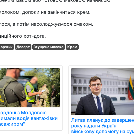
ареним маком або готовою маковою начинкою.
молоком, допоки не закінчиться крем.
лося, а потім насолоджуємося смаком.
иційного хот-дога.
Коржик
Десерт
Згущене молоко
Крем
кордоні з Молдовою
римали водія вантажівки
Литва планує до заверше
пасажиром"
року надати Україні
військову допомогу на су