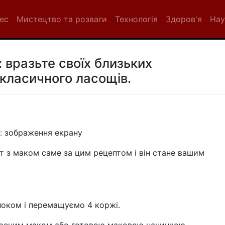
нес
Мистецтво та розваги
Технологія
Здоров'я
Нау
 вразьте своїх близьких
 класичного ласощів.
: зображення екрану
 з маком саме за цим рецептом і він стане вашим
локом і перемащуємо 4 коржі.