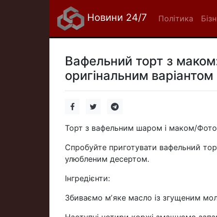
Новини 24/7
Політика
Біз
Вафельний торт з маком:
оригінальним варіантом
Торт з вафельним шаром і маком/Фото
Спробуйте приготувати вафельний торт
улюбленим десертом.
Інгредієнти:
Збиваємо мʼяке масло із згущеним мо