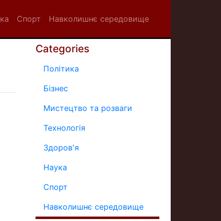
ка
Спорт
Навколишнє середовище
Categories
Політика
Бізнес
Мистецтво та розваги
Технологія
Здоров'я
Наука
Спорт
Навколишнє середовище