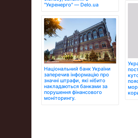
"Укренерго" — Delo.ua
Укра
Національний банк України
пос
заперечив інформацію про
куто
значні штрафи, які нібито
поя
накладаються банками за
мор
порушення фінансового
кор
моніторингу.