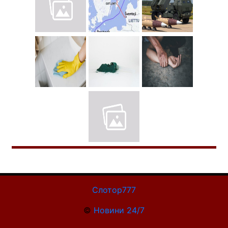
Слотор777
©
Новини 24/7