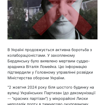
В Україні продовжується активна боротьба з
колабораціоністами. У захопленому
Бердянську було виявлено мертвим суддю-
зрадника Віталія Ломейка. Цю інформацію
підтвердили у Головному управлінні розвідки
Міністерства оборони України.
"2 жовтня 2024 року біля шостого будинку на
вулиці Українських Партизан (до декомунізації
-- "красних партізан") у мікрорайоні Лиски
неподалік порту в тимчасово окупованому