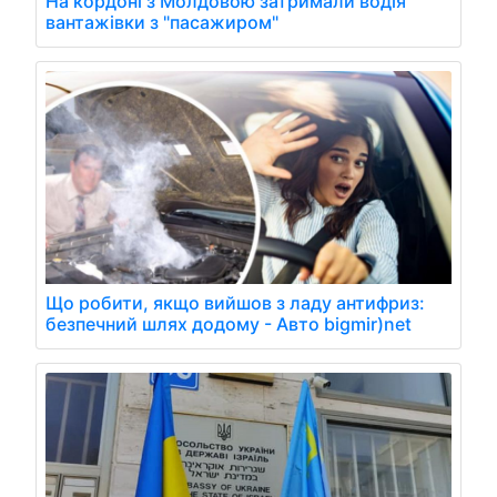
На кордоні з Молдовою затримали водія
вантажівки з "пасажиром"
Що робити, якщо вийшов з ладу антифриз:
безпечний шлях додому - Авто bigmir)net