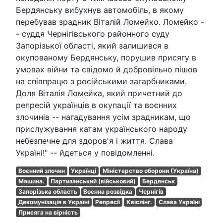
Бердянську вибухнув автомобіль, в якому
перебував зрадник Віталій Ломейко. Ломейко -
- суддя Чернігівського районного суду
Запорізької області, який залишився в
окупованому Бердянську, порушив присягу в
умовах війни та свідомо й добровільно пішов
на співпрацю з російськими загарбниками.
Доля Віталія Ломейка, який причетний до
репресій українців в окупації та воєнних
злочинів -- нагадування усім зрадникам, що
прислужування катам українського народу
небезпечне для здоровʼя і життя. Слава
Україні!" -- йдеться у повідомленні.
Воєнний злочин
Українці
Міністерство оборони (Україна)
Машина.
Партизанський (військовий)
Бердянськ
Запорізька область
Воєнна розвідка
Чернігів
Декомунізація в Україні
Репресії
Квіслінг.
Слава Україні
Присяга на вірність