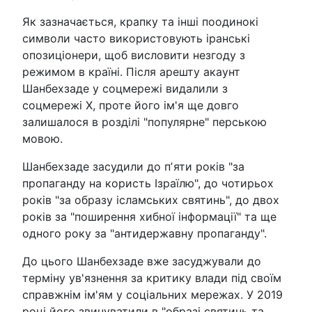
Як зазначається, крапку та інші поодинокі
символи часто використовують іранські
опозиціонери, щоб висловити незгоду з
режимом в країні. Після арешту акаунт
Шанбехзаде у соцмережі видалили з
соцмережі Х, проте його ім'я ще довго
залишалося в розділі "популярне" перською
мовою.
Шанбехзаде засудили до пʼяти років "за
пропаганду на користь Ізраїлю", до чотирьох
років "за образу ісламських святинь", до двох
років за "поширення хибної інформації" та ще
одного року за "антидержавну пропаганду".
До цього Шанбехзаде вже засуджували до
терміну ув'язнення за критику влади під своїм
справжнім ім'ям у соціальних мережах. У 2019
році його звинуватили в "образі святинь та