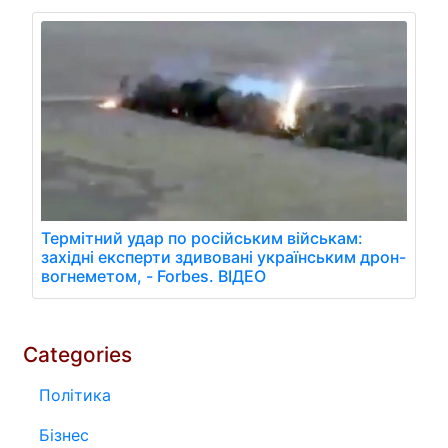
Термітний удар по російським військам:
західні експерти здивовані українським дрон-
вогнеметом, - Forbes. ВІДЕО
Categories
Політика
Бізнес