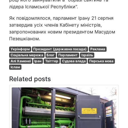
лідера Ісламської Республіки".
Як повідомлялося, парламент Ірану 21 серпня
затвердив усіх членів Кабінету міністрів,
запропонованих новим президентом Масудом
Пезешкіаном.
Укрінформ
Президент (державна посада)
Реклама
Соціальна мережа
Блог
Парламент
Ізраїль
Алі Хаменеї
Іран
Твіттер
Судова влада
Перська мова
Іслам
Related posts