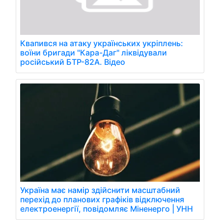
Квапився на атаку українських укріплень:
воїни бригади "Кара-Даг" ліквідували
російський БТР-82А. Відео
Україна має намір здійснити масштабний
перехід до планових графіків відключення
електроенергії, повідомляє Міненерго | УНН