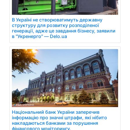
В Україні не створюватимуть державну
структуру для розвитку розподіленої
генерації, адже це завдання бізнесу, заявили
в "Укренерго" — Delo.ua
Національний банк України заперечив
інформацію про значні штрафи, які нібито
накладаються банками за порушення
фінансового моніторингу.