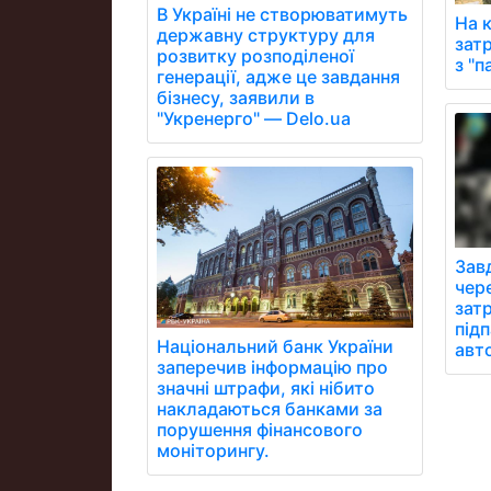
В Україні не створюватимуть
На 
державну структуру для
зат
розвитку розподіленої
з "
генерації, адже це завдання
бізнесу, заявили в
"Укренерго" — Delo.ua
Зав
чере
зат
під
Національний банк України
авт
заперечив інформацію про
значні штрафи, які нібито
накладаються банками за
порушення фінансового
моніторингу.