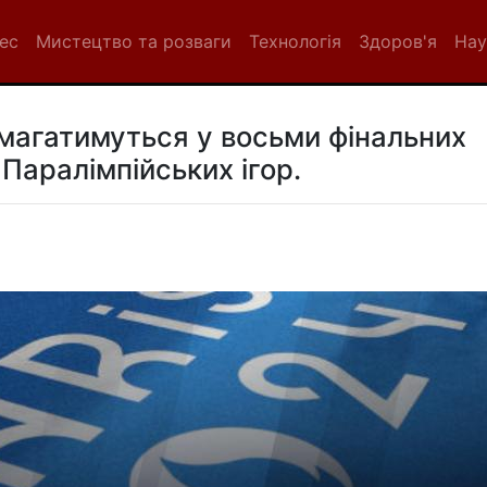
нес
Мистецтво та розваги
Технологія
Здоров'я
Нау
змагатимуться у восьми фінальних
Паралімпійських ігор.