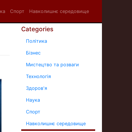
ка
Спорт
Навколишнє середовище
Categories
Політика
Бізнес
Мистецтво та розваги
Технологія
Здоров'я
Наука
Спорт
Навколишнє середовище