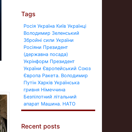
Tags
Росія
Україна
Київ
Українці
Володимир Зеленський
Збройні сили України
Росіяни
Президент
(державна посада)
Укрінформ
Президент
України
Європейський Союз
Європа
Ракета.
Володимир
Путін
Харків
Українська
гривня
Німеччина
Безпілотний літальний
апарат
Машина.
НАТО
Recent posts