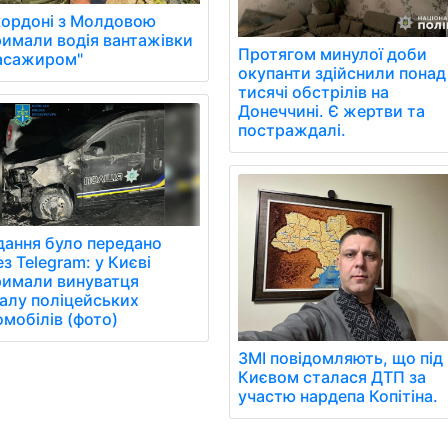
кордоні з Молдовою
римали водія вантажівки
Протягом минулої доби
пасажиром"
окупанти здійснили понад
тисячі обстрілів на
Донеччині. Є жертви та
постраждалі.
дання було передано
з Telegram: у Києві
римали винуватця
палу поліцейських
омобілів (фото)
ЗМІ повідомляють, що під
Києвом сталася ДТП за
участю нардепа Копітіна.