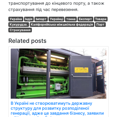
транспортування до кінцевого порту, а також
страхування під час перевезення.
Україна
Індія
Імпорт
Українці
тонна
Експорт
Товари
Кукурудза.
Каліфорнійська міжшкільна федерація
Порт
Страхування
Related posts
В Україні не створюватимуть державну
структуру для розвитку розподіленої
генерації, адже це завдання бізнесу, заявили