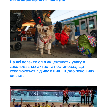
На які аспекти слід акцентувати увагу в
законодавчих актах та постановах, що
ухвалюються під час війни - Щодо пенсійних
виплат.