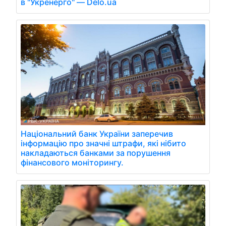
в "Укренерго" — Delo.ua
Національний банк України заперечив
інформацію про значні штрафи, які нібито
накладаються банками за порушення
фінансового моніторингу.