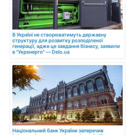
В Україні не створюватимуть державну
структуру для розвитку розподіленої
генерації, адже це завдання бізнесу, заявили
в "Укренерго" — Delo.ua
Національний банк України заперечив