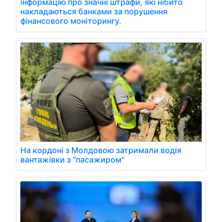
інформацію про значні штрафи, які нібито
накладаються банками за порушення
фінансового моніторингу.
На кордоні з Молдовою затримали водія
вантажівки з "пасажиром"