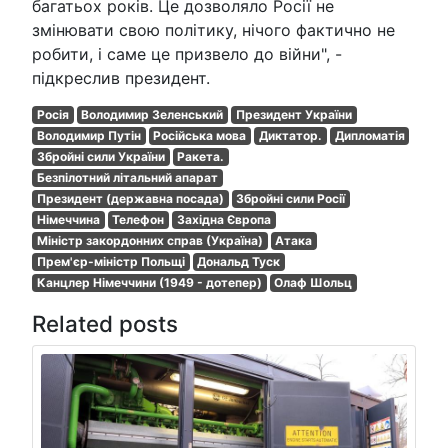
багатьох років. Це дозволяло Росії не
змінювати свою політику, нічого фактично не
робити, і саме це призвело до війни", -
підкреслив президент.
Росія
Володимир Зеленський
Президент України
Володимир Путін
Російська мова
Диктатор.
Дипломатія
Збройні сили України
Ракета.
Безпілотний літальний апарат
Президент (державна посада)
Збройні сили Росії
Німеччина
Телефон
Західна Європа
Міністр закордонних справ (Україна)
Атака
Прем'єр-міністр Польщі
Дональд Туск
Канцлер Німеччини (1949 - дотепер)
Олаф Шольц
Related posts