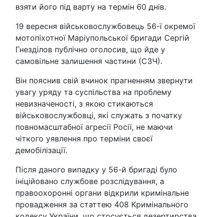
взяти його під варту на термін 60 днів.
19 вересня військовослужбовець 56-ї окремої
мотопіхотної Маріупольської бригади Сергій
Гнезділов публічно оголосив, що йде у
самовільне залишення частини (СЗЧ).
Він пояснив свій вчинок прагненням звернути
увагу уряду та суспільства на проблему
невизначеності, з якою стикаються
військовослужбовці, які служать з початку
повномасштабної агресії Росії, не маючи
чіткого уявлення про терміни своєї
демобілізації.
Після даного випадку у 56-й бригаді було
ініційовано службове розслідування, а
правоохоронні органи відкрили кримінальне
провадження за статтею 408 Кримінального
кодексу України, що стосується дезертирства.