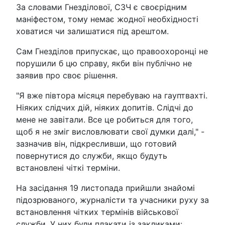
За словами Гнезділової, СЗЧ є своєрідним
маніфестом, тому немає жодної необхідності
ховатися чи залишатися під арештом.
Сам Гнезділов припускає, що правоохоронці не
порушили б цю справу, якби він публічно не
заявив про своє рішення.
"Я вже півтора місяця перебуваю на гауптвахті.
Ніяких слідчих дій, ніяких допитів. Слідчі до
мене не завітали. Все це робиться для того,
щоб я не зміг висловлювати свої думки далі," -
зазначив він, підкресливши, що готовий
повернутися до служби, якщо будуть
встановлені чіткі терміни.
На засідання 19 листопада прийшли знайомі
підозрюваного, журналісти та учасники руху за
встановлення чітких термінів військової
служби. У них були плакати із закликами: