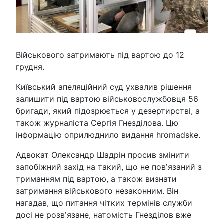
Військового затримають під вартою до 12
грудня.
Київський апеляційний суд ухвалив рішення
залишити під вартою військовослужбовця 56
бригади, який підозрюється у дезертирстві, а
також журналіста Сергія Гнезділова. Цю
інформацію оприлюднило видання hromadske.
Адвокат Олександр Шадрін просив змінити
запобіжний захід на такий, що не повʼязаний з
триманням під вартою, а також визнати
затримання військового незаконним. Він
нагадав, що питання чітких термінів служби
досі не розвʼязане, натомість Гнезділов вже