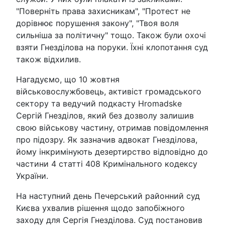
"Поверніть права захисникам", "Протест не
дорівнює порушення закону", "Твоя воля
сильніша за політичну" тощо. Також були охочі
взяти Гнезділова на поруки. Їхні клопотання суд
також відхилив.
Нагадуємо, що 10 жовтня
військовослужбовець, активіст громадського
сектору та ведучий подкасту Hromadske
Сергій Гнезділов, який без дозволу залишив
свою військову частину, отримав повідомлення
про підозру. Як зазначив адвокат Гнезділова,
йому інкримінують дезертирство відповідно до
частини 4 статті 408 Кримінального кодексу
України.
На наступний день Печерський районний суд
Києва ухвалив рішення щодо запобіжного
заходу для Сергія Гнезділова. Суд постановив