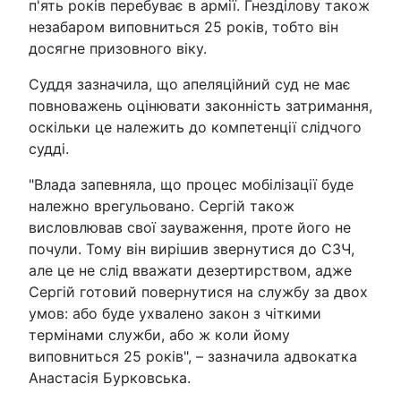
п'ять років перебуває в армії. Гнезділову також
незабаром виповниться 25 років, тобто він
досягне призовного віку.
Суддя зазначила, що апеляційний суд не має
повноважень оцінювати законність затримання,
оскільки це належить до компетенції слідчого
судді.
"Влада запевняла, що процес мобілізації буде
належно врегульовано. Сергій також
висловлював свої зауваження, проте його не
почули. Тому він вирішив звернутися до СЗЧ,
але це не слід вважати дезертирством, адже
Сергій готовий повернутися на службу за двох
умов: або буде ухвалено закон з чіткими
термінами служби, або ж коли йому
виповниться 25 років", – зазначила адвокатка
Анастасія Бурковська.