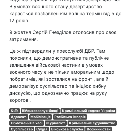
В умовах воєнного стану дезертирство
карається позбавленням волі на термін від 5 до
12 років.
9 жовтня Сергій Гнезділов оголосив про своє
затримання.
Це ж підтвердили у пресслужбі ДБР. Там
пояснили, що демонстративне та публічне
залишення військової частини в умовах
воєнного часу є не тільки аморальним щодо
побратимів, які зосталися на фронті, але й
деморалізує суспільство та ініціює хибну
дискусію, що однозначно працює на руку
ворогові.
Київ
Військовослужбовці
Кримінальний кодекс України
Адвокат.
Мобілізація
Російська імперія
Обмеження в часі
Журналіст
Кримінальне судочинство
Суспільство
Суддя
Військова служба
Воєнний стан