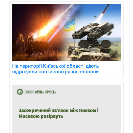
На території Київської області діють
підрозділи протиповітряної оборони.