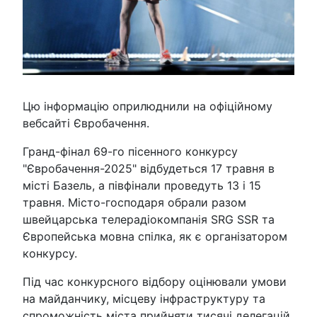
Цю інформацію оприлюднили на офіційному
вебсайті Євробачення.
Гранд-фінал 69-го пісенного конкурсу
"Євробачення-2025" відбудеться 17 травня в
місті Базель, а півфінали проведуть 13 і 15
травня. Місто-господаря обрали разом
швейцарська телерадіокомпанія SRG SSR та
Європейська мовна спілка, як є організатором
конкурсу.
Під час конкурсного відбору оцінювали умови
на майданчику, місцеву інфраструктуру та
спроможність міста прийняти тисячі делегацій,