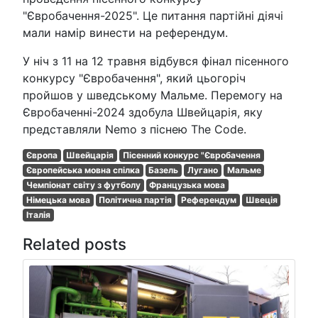
"Євробачення-2025". Це питання партійні діячі
мали намір винести на референдум.
У ніч з 11 на 12 травня відбувся фінал пісенного
конкурсу "Євробачення", який цьогоріч
пройшов у шведському Мальме. Перемогу на
Євробаченні-2024 здобула Швейцарія, яку
представляли Nemo з піснею The Code.
Європа
Швейцарія
Пісенний конкурс "Євробачення
Європейська мовна спілка
Базель
Лугано
Мальме
Чемпіонат світу з футболу
Французька мова
Німецька мова
Політична партія
Референдум
Швеція
Італія
Related posts