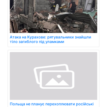
Атака на Курахове: рятувальники знайшли
тіло загиблого під уламками
Польща не планує перехоплювати російські