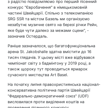
з радістю повідомляємо про перший пісенний
конкурс "Євробачення" в німецькомовній
частині Швейцарії. Спільно з телекомпанією
SRG SSR та містом Базель ми організуємо
незабутнє музичне свято на березі річки Рейн,
яке буде чути далеко за межами сцени", -
зазначив Остердаль.
Раніше зазначалося, що багатофункціональна
арена St. Jakobshalle здатна вмістити до 16
тисяч глядачів. У цьому місті вже відбувався
чемпіонат світу з бадмінтону у 2019 році, а
також щороку тут проводиться ярмарок
сучасного мистецтва Art Basel.
На початку липня правохристиянська націонал-
консервативна політична партія Швейцарії
"Федерально-демократичний союз" (UDF)
висловилася проти виділення коштів на
проведення пісенного конкурсу