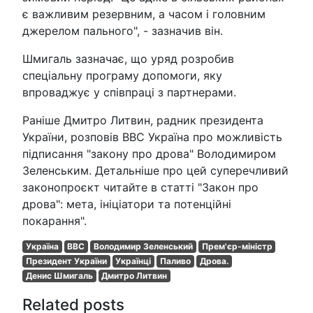
є важливим резервним, а часом і головним
джерелом пального", - зазначив він.
Шмигаль зазначає, що уряд розробив
спеціальну програму допомоги, яку
впроваджує у співпраці з партнерами.
Раніше Дмитро Литвин, радник президента
України, розповів ВВС Україна про можливість
підписання "закону про дрова" Володимиром
Зеленським. Детальніше про цей суперечливий
законопроєкт читайте в статті "Закон про
дрова": мета, ініціатори та потенційні
покарання".
Україна
BBC
Володимир Зеленський
Прем'єр-міністр
Президент України
Українці
Паливо
Дрова.
Денис Шмигаль
Дмитро Литвин
Related posts