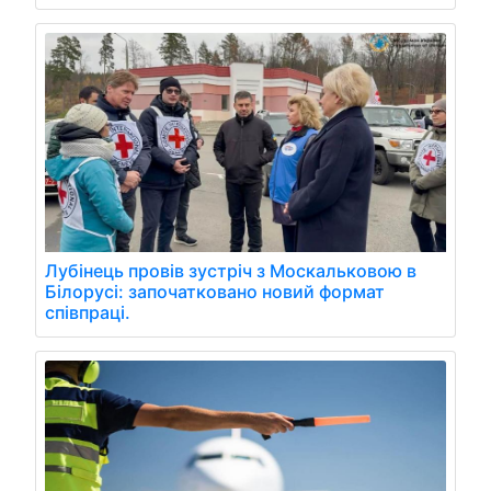
Лубінець провів зустріч з Москальковою в
Білорусі: започатковано новий формат
співпраці.