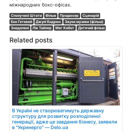
міжнародних бокс-офісах.
Сполучені Штати
Фільм
Продюсер
Сценарій
Енн Гетевей
Джулі Ендрюс
Звуки музики (фільм)
Знедолені
Лів Тайлер
Мег Кебот
Дитячий фільм
Related posts
В Україні не створюватимуть державну
структуру для розвитку розподіленої
генерації, адже це завдання бізнесу, заявили
в "Укренерго" — Delo.ua