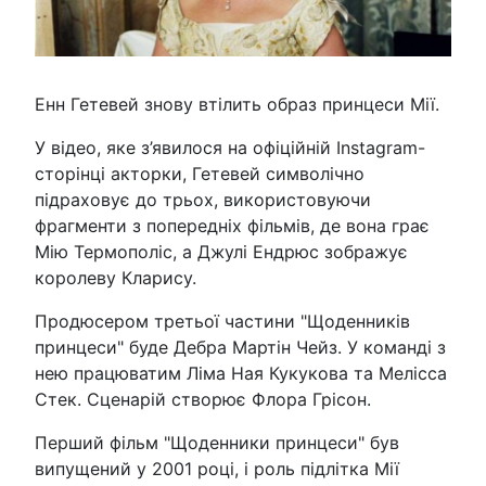
Енн Гетевей знову втілить образ принцеси Мії.
У відео, яке з’явилося на офіційній Instagram-
сторінці акторки, Гетевей символічно
підраховує до трьох, використовуючи
фрагменти з попередніх фільмів, де вона грає
Мію Термополіс, а Джулі Ендрюс зображує
королеву Кларису.
Продюсером третьої частини "Щоденників
принцеси" буде Дебра Мартін Чейз. У команді з
нею працюватим Ліма Ная Кукукова та Мелісса
Стек. Сценарій створює Флора Грісон.
Перший фільм "Щоденники принцеси" був
випущений у 2001 році, і роль підлітка Мії