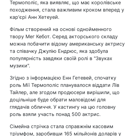
Термополіс, яка виявляє, що має королівське
походження, стала важливим кроком вперед у
кар'єрі Анн Хетеуей.
Фільм створений на основі однойменного
твору Мег Кебот. Серед акторського складу
можна побачити відому американську актрису
та співачку Джулію Ендрюс, яка здобула
популярність завдяки своїй ролі в "Звуках
музики".
Згідно з інформацією Енн Гетевей, спочатку
роль Мії Термополіс планувалося віддати Лів
Тайлер, але згодом продюсери вирішили, що
доцільніше буде обрати маловідомі для
глядачів обличчя. У кастингу на цю головну
роль взяли участь понад 500 актрис.
Сімейна стрічка стала справжнім касовим
тріумфом, заробивши 165 мільйонів доларів у