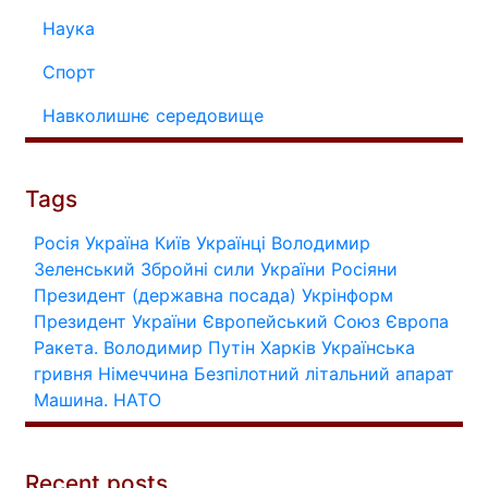
Наука
Спорт
Навколишнє середовище
Tags
Росія
Україна
Київ
Українці
Володимир
Зеленський
Збройні сили України
Росіяни
Президент (державна посада)
Укрінформ
Президент України
Європейський Союз
Європа
Ракета.
Володимир Путін
Харків
Українська
гривня
Німеччина
Безпілотний літальний апарат
Машина.
НАТО
Recent posts