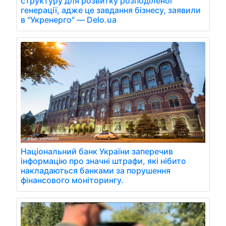
структуру для розвитку розподіленої
генерації, адже це завдання бізнесу, заявили
в "Укренерго" — Delo.ua
Національний банк України заперечив
інформацію про значні штрафи, які нібито
накладаються банками за порушення
фінансового моніторингу.